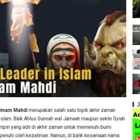
Syiah dan Fitnah Besar terhadap Khalifah Ut
Mengapa Syiah Menghalalkan Nikah Mut'ah?
Syiah dan Penyelewengan dalam Pemahaman
Syiah dan Penyimpangan dalam Akidah Islam
Kesalahan Syiah dalam Menyikapi Khalifah A
Syiah dan Konsep Imamah yang Tidak Masuk
Syiah dan Ketidakkonsistenan dalam Konse
Syiah dan Kedustaan tentang Hak Kekhalifa
Imam Mahdi
merupakan salah satu topik akhir zaman
Syiah dan Ketidakbenaran Ajarannya tentan
 Islam. Baik Ahlus Sunnah wal Jamaah maupun sekte Syiah
Syiah dan Kedustaan tentang Peristiwa Karb
pin yang adil di akhir zaman untuk memenuhi bumi
penuhi oleh kezaliman. Namun, di balik kesamaan nama
Syiah dan Propaganda yang Selalu Menyesa