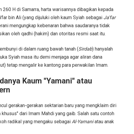
n 260 H di Samarra, harta warisannya dibagikan kepada
ar bin Ali (yang dijuluki oleh kaum Syiah sebagai
Ja'far
erani mengungkap kebenaran bahwa saudaranya tidak
ikan oleh qadhi (hakim) dan otoritas resmi saat itu.
sembunyi di dalam ruang bawah tanah (
Sirdab
) hanyalah
uka Syiah masa itu demi menjaga agar aliran dana
ut) tetap mengalir ke kantong para perwakilan Imam.
danya Kaum "Yamani" atau
ern
cul gerakan-gerakan sektarian baru yang mengklaim diri
san khusus" dari Imam Mahdi yang gaib. Salah satu contoh
tokoh radikal yang mengaku sebagai
Al-Yamani
atau anak