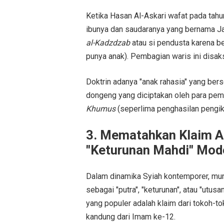
Ketika Hasan Al-Askari wafat pada tahu
ibunya dan saudaranya yang bernama Ja'f
al-Kadzdzab
atau si pendusta karena b
punya anak). Pembagian waris ini disaks
Doktrin adanya "anak rahasia" yang ber
dongeng yang diciptakan oleh para pem
Khumus
(seperlima penghasilan pengik
3. Mematahkan Klaim A
"Keturunan Mahdi" Mod
Dalam dinamika Syiah kontemporer, mun
sebagai "putra", "keturunan", atau "utu
yang populer adalah klaim dari tokoh-
kandung dari Imam ke-12.