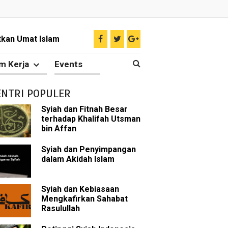
 Keliru
il tentang Ahlul Bait
m Kerja
Events
Diakui oleh Islam
ENTRI POPULER
n Para Sahabat
Syiah dan Fitnah Besar
terhadap Khalifah Utsman
liki Ilmu Ghaib?
bin Affan
 Nabi Pengkhianat?
Syiah dan Penyimpangan
dalam Akidah Islam
Rasulullah
Syiah dan Kebiasaan
abat Nabi
Mengkafirkan Sahabat
Rasulullah
hih Sunni