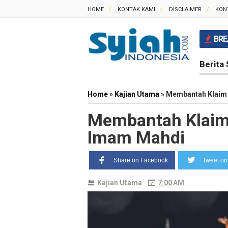
HOME
KONTAK KAMI
DISCLAIMER
KON
BRE
Berita 
Home
»
Kajian Utama
»
Membantah Klaim 
Membantah Klaim 
Imam Mahdi
Share on Facebook
Tweet on 
Kajian Utama
7:00 AM