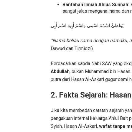
Bantahan Ilmiah Ahlus Sunnah:
R
sangat jelas mengenai nama dan n
يُوَاطِئُ اسْمُهُ اسْمِي وَاسْمُ أَبِيهِ اسْمَ أَبِي
“Nama beliau sama dengan namaku, 
Dawud dan Tirmidzi).
Berdasarkan sabda Nabi SAW yang eksp
Abdullah
, bukan Muhammad bin Hasan. 
putra dari Hasan Al-Askari gugur demi h
2. Fakta Sejarah: Hasa
Jika kita membedah catatan sejarah ya
pengakuan internal keluarga Ahlul Bai
Syiah, Hasan Al-Askari,
wafat tanpa m