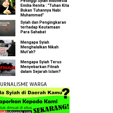
Petinggi Syiah Indonesia
sman bin Affan
Emilia Renita : "Tuhan Kita
Bukan Tuhannya Nabi
Muhammad"
Syiah dan Pengingkaran
 tentang Khalifah
terhadap Keutamaan
Para Sahabat
Mengapa Syiah
Menghalalkan Nikah
bu Bakar
Mut'ah?
 Akal dalam Islam
Mengapa Syiah Terus
Menyebarkan Fitnah
p Mahdi
dalam Sejarah Islam?
han
JURNALISME WARGA
g Wilayah Imam
ala
tkan Umat Islam