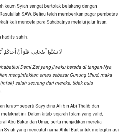
eh kaum Syiah sangat bertolak belakang dengan
 Rasulullah SAW. Beliau telah memberikan pagar pembatas
ali-kali mencela para Sahabatnya melalui jalur lisan.
hadits sahih:
لَا تَسُبُّوا أَصْحَابِي، فَلَوْ أَنَّ أَحَدَكُمْ أَنْ
habatku! Demi Zat yang jiwaku berada di tangan-Nya,
kalian menginfakkan emas sebesar Gunung Uhud, maka
infak) salah seorang dari mereka, tidak pula
.
i dan lurus—seperti Sayyidina Ali bin Abi Thalib dan
melaknat ini. Dalam kitab sejarah Islam yang valid,
moral Abu Bakar dan Umar, serta menjadikan mereka
n Syiah yang mencatut nama Ahlul Bait untuk melegitimasi