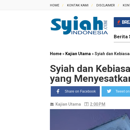
HOME
KONTAK KAMI
DISCLAIMER
KON
BRE
Berita 
Home
»
Kajian Utama
»
Syiah dan Kebias
Syiah dan Kebias
yang Menyesatka
Share on Facebook
Tweet on 
Kajian Utama
2:00 PM