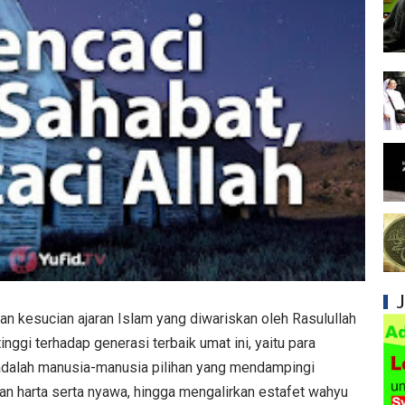
Kesalahan Syiah dalam Menyikapi Khalifah A
Syiah dan Konsep Imamah yang Tidak Masuk
Syiah dan Ketidakkonsistenan dalam Konse
Syiah dan Kedustaan tentang Hak Kekhalifa
Syiah dan Ketidakbenaran Ajarannya tentan
Syiah dan Kedustaan tentang Peristiwa Karb
Syiah dan Upaya Merusak Ukhuwah Islamiya
Syiah dan Klaim Palsu tentang Imam Mahdi 
n kesucian ajaran Islam yang diwariskan oleh Rasulullah
Kesalahan Syiah dalam Menjadikan Imam seb
ggi terhadap generasi terbaik umat ini, yaitu para
Mengapa Syiah Menganggap Ulama Sunni s
adalah manusia-manusia pilihan yang mendampingi
n harta serta nyawa, hingga mengalirkan estafet wahyu
Syiah dan Pengingkaran terhadap Keutamaa