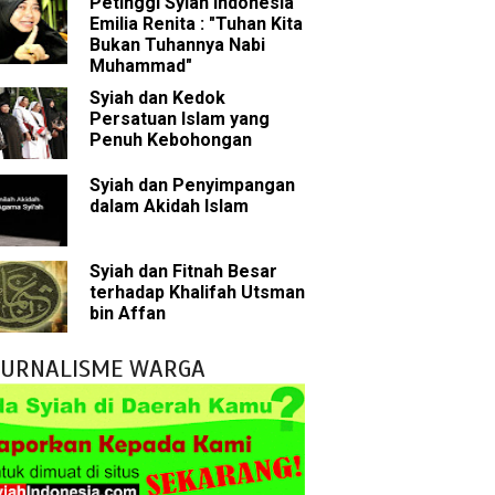
Petinggi Syiah Indonesia
bu Bakar
Emilia Renita : "Tuhan Kita
Bukan Tuhannya Nabi
 Akal dalam Islam
Muhammad"
Syiah dan Kedok
p Mahdi
Persatuan Islam yang
Penuh Kebohongan
han
Syiah dan Penyimpangan
dalam Akidah Islam
g Wilayah Imam
ala
Syiah dan Fitnah Besar
terhadap Khalifah Utsman
h
bin Affan
yang Akan Muncul
JURNALISME WARGA
agai Perantara kepada Allah
ebagai Musuh?
n Para Sahabat