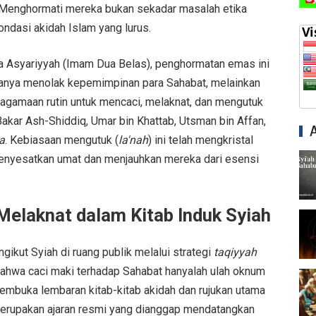
i. Menghormati mereka bukan sekadar masalah etika
fondasi akidah Islam yang lurus.
na Asyariyyah (Imam Dua Belas), penghormatan emas ini
 hanya menolak kepemimpinan para Sahabat, melainkan
eagamaan rutin untuk mencaci, melaknat, dan mengutuk
 Bakar Ash-Shiddiq, Umar bin Khattab, Utsman bin Affan,
a
. Kebiasaan mengutuk (
la'nah
) ini telah mengkristal
enyesatkan umat dan menjauhkan mereka dari esensi
 Melaknat dalam Kitab Induk Syiah
ikut Syiah di ruang publik melalui strategi
taqiyyah
ahwa caci maki terhadap Sahabat hanyalah ulah oknum
membuka lembaran kitab-kitab akidah dan rujukan utama
 merupakan ajaran resmi yang dianggap mendatangkan