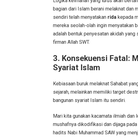
Logika keimanan yang lurus akan bert
bagian dari Islam berani melaknat da
sendiri telah menyatakan
rida
kepada me
mereka seolah-olah ingin menyatakan bah
adalah bentuk penyesatan akidah yang 
firman Allah SWT.
3. Konsekuensi Fatal: 
Syariat Islam
Kebiasaan buruk melaknat Sahabat yang
sejarah, melainkan memiliki target destr
bangunan syariat Islam itu sendiri.
Mari kita gunakan kacamata ilmiah dan log
mushafnya dikodifikasi dan dijaga pada
hadits Nabi Muhammad SAW yang menjadi 