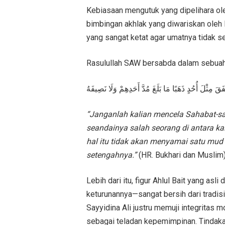
Kebiasaan mengutuk yang dipelihara ol
bimbingan akhlak yang diwariskan oleh
yang sangat ketat agar umatnya tidak sek
Rasulullah SAW bersabda dalam sebuah 
فَقَ مِثْلَ أُحُدٍ ذَهَبًا مَا بَلَغَ مُدَّ أَحَدِهِمْ وَلَا نَصِيفَهُ
“Janganlah kalian mencela Sahabat-sa
seandainya salah seorang di antara 
hal itu tidak akan menyamai satu mud (
setengahnya.”
(HR. Bukhari dan Muslim)
Lebih dari itu, figur Ahlul Bait yang asl
keturunannya—sangat bersih dari tradisi 
Sayyidina Ali justru memuji integritas 
sebagai teladan kepemimpinan. Tindaka