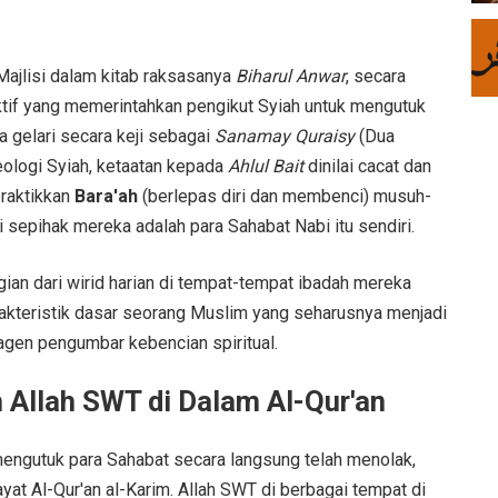
Majlisi dalam kitab raksasanya
Biharul Anwar
, secara
ktif yang memerintahkan pengikut Syiah untuk mengutuk
a gelari secara keji sebagai
Sanamay Quraisy
(Dua
eologi Syiah, ketaatan kepada
Ahlul Bait
dinilai cacat dan
raktikkan
Bara'ah
(berlepas diri dan membenci) musuh-
 sepihak mereka adalah para Sahabat Nabi itu sendiri.
an dari wirid harian di tempat-tempat ibadah mereka
rakteristik dasar seorang Muslim yang seharusnya menjadi
gen pengumbar kebencian spiritual.
Allah SWT di Dalam Al-Qur'an
engutuk para Sahabat secara langsung telah menolak,
t Al-Qur'an al-Karim. Allah SWT di berbagai tempat di