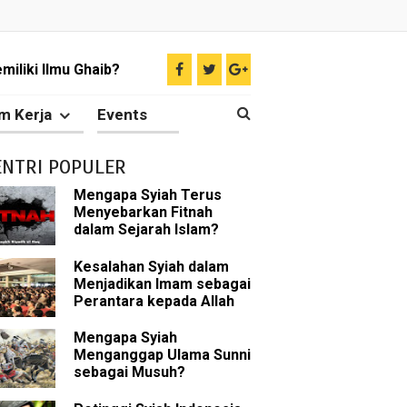
liki Ilmu Ghaib?
 Nabi Pengkhianat?
m Kerja
Events
Rasulullah
ENTRI POPULER
abat Nabi
Mengapa Syiah Terus
Menyebarkan Fitnah
hih Sunni
dalam Sejarah Islam?
sman bin Affan
Kesalahan Syiah dalam
Menjadikan Imam sebagai
Perantara kepada Allah
Mengapa Syiah
 tentang Khalifah
Menganggap Ulama Sunni
sebagai Musuh?