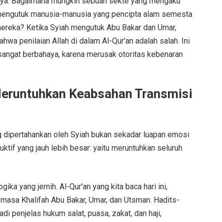
anya: Bagaimana mungkin sebuah sekte yang mengaku
n mengutuk manusia-manusia yang pencipta alam semesta
reka? Ketika Syiah mengutuk Abu Bakar dan Umar,
wa penilaian Allah di dalam Al-Qur'an adalah salah. Ini
sangat berbahaya, karena merusak otoritas kebenaran
Meruntuhkan Keabsahan Transmisi
 dipertahankan oleh Syiah bukan sekadar luapan emosi
uktif yang jauh lebih besar: yaitu meruntuhkan seluruh
ika yang jernih. Al-Qur'an yang kita baca hari ini,
 masa Khalifah Abu Bakar, Umar, dan Utsman. Hadits-
penjelas hukum salat, puasa, zakat, dan haji,