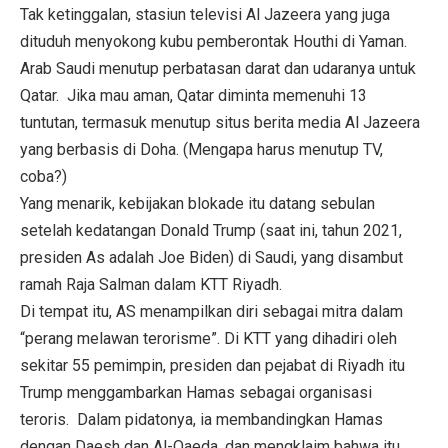
Tak ketinggalan, stasiun televisi Al Jazeera yang juga
dituduh menyokong kubu pemberontak Houthi di Yaman.
Arab Saudi menutup perbatasan darat dan udaranya untuk
Qatar. Jika mau aman, Qatar diminta memenuhi 13
tuntutan, termasuk menutup situs berita media Al Jazeera
yang berbasis di Doha. (Mengapa harus menutup TV,
coba?)
Yang menarik, kebijakan blokade itu datang sebulan
setelah kedatangan Donald Trump (saat ini, tahun 2021,
presiden As adalah Joe Biden) di Saudi, yang disambut
ramah Raja Salman dalam KTT Riyadh.
Di tempat itu, AS menampilkan diri sebagai mitra dalam
“perang melawan terorisme”. Di KTT yang dihadiri oleh
sekitar 55 pemimpin, presiden dan pejabat di Riyadh itu
Trump menggambarkan Hamas sebagai organisasi
teroris. Dalam pidatonya, ia membandingkan Hamas
dengan Daesh dan Al-Qaeda, dan mengklaim bahwa itu