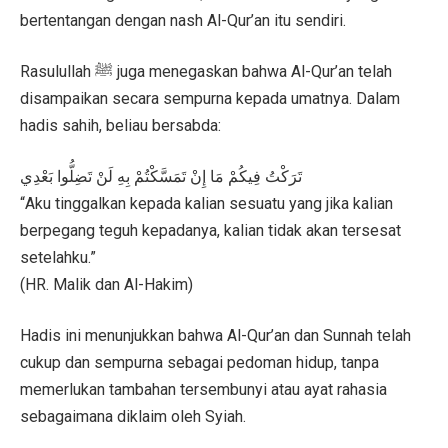
bertentangan dengan nash Al-Qur’an itu sendiri.
Rasulullah ﷺ juga menegaskan bahwa Al-Qur’an telah
disampaikan secara sempurna kepada umatnya. Dalam
hadis sahih, beliau bersabda:
تَرَكْتُ فِيكُمْ مَا إِنْ تَمَسَّكْتُمْ بِهِ لَنْ تَضِلُّوا بَعْدِي
“Aku tinggalkan kepada kalian sesuatu yang jika kalian
berpegang teguh kepadanya, kalian tidak akan tersesat
setelahku.”
(HR. Malik dan Al-Hakim)
Hadis ini menunjukkan bahwa Al-Qur’an dan Sunnah telah
cukup dan sempurna sebagai pedoman hidup, tanpa
memerlukan tambahan tersembunyi atau ayat rahasia
sebagaimana diklaim oleh Syiah.