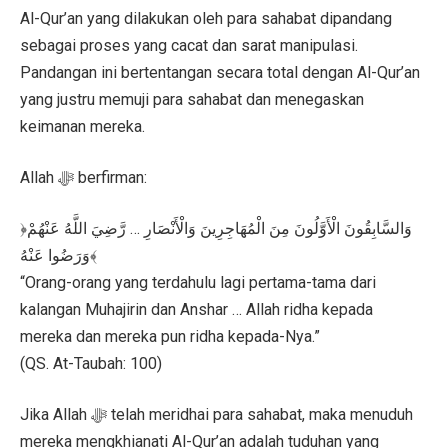
Al-Qur’an yang dilakukan oleh para sahabat dipandang
sebagai proses yang cacat dan sarat manipulasi.
Pandangan ini bertentangan secara total dengan Al-Qur’an
yang justru memuji para sahabat dan menegaskan
keimanan mereka.
Allah ﷻ berfirman:
﴿وَالسَّابِقُونَ الْأَوَّلُونَ مِنَ الْمُهَاجِرِينَ وَالْأَنْصَارِ … رَّضِيَ اللَّهُ عَنْهُمْ
وَرَضُوا عَنْهُ﴾
“Orang-orang yang terdahulu lagi pertama-tama dari
kalangan Muhajirin dan Anshar … Allah ridha kepada
mereka dan mereka pun ridha kepada-Nya.”
(QS. At-Taubah: 100)
Jika Allah ﷻ telah meridhai para sahabat, maka menuduh
mereka mengkhianati Al-Qur’an adalah tuduhan yang