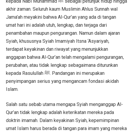
kepada Nabi Muhammad ﷺ sebagai petunjuk hidup hingga
akhir zaman. Seluruh kaum Muslimin Ahlus Sunnah wal
Jama’ah meyakini bahwa Al-Qur’an yang ada di tangan
umat hari ini adalah utuh, lengkap, dan terjaga dari
penambahan maupun pengurangan. Namun dalam ajaran
Syiah, khususnya Syiah Imamiyah Itsna ‘Asyariyah,
terdapat keyakinan dan riwayat yang menunjukkan
anggapan bahwa Al-Qur’an telah mengalami pengurangan,
perubahan, atau tidak lengkap sebagaimana diturunkan
kepada Rasulullah ﷺ. Pandangan ini merupakan
penyimpangan serius yang mengancam fondasi akidah
Islam.
Salah satu sebab utama mengapa Syiah menganggap Al-
Qur’an tidak lengkap adalah keterikatan mereka pada
doktrin imamah. Dalam keyakinan Syiah, kepemimpinan
umat Islam harus berada di tangan para imam yang mereka