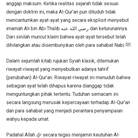
anggap maksum. Ketika realitas sejarah tidak sesuai
dengan doktrin ini, maka Al-Qur’an pun dituduh tidak
mencantumkan ayat-ayat yang secara eksplisit menyebut
imamah Ali bin Abi Thalib رضي الله عنه dan keturunannya.
Dari sinilah muncul klaim bahwa ayat-ayat tersebut telah
dihilangkan atau disembunyikan oleh para sahabat Nabi ﷺ.
Dalam sejumlah kitab rujukan Syiah klasik, ditemukan
riwayat-riwayat yang menyebutkan adanya tahrif
(perubahan) Al-Qur’an. Riwayat-riwayat ini menuduh bahwa
sebagian ayat telah dihapus karena dianggap tidak
menguntungkan pihak tertentu. Tuduhan semacam ini
secara langsung merusak kepercayaan terhadap Al-Qur’an
dan para sahabat yang menjadi perantara penyampaian
wahyu kepada umat.
Padahal Allah ﷻ secara tegas menjamin keutuhan Al-