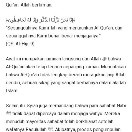
Qur’an. Allah berfirman:
﴿إِنَّا نَحْنُ نَزَّلْنَا الذِّكْرَ وَإِنَّا لَهُ لَحَافِظُونَ﴾
“Sesungguhnya Kami-lah yang menurunkan Al-Qur’an, dan
sesungguhnya Kami benar-benar menjaganya.”
(QS. Al-Hijr: 9)
Ayat ini merupakan jaminan langsung dari Allah ﷻ bahwa
Al-Qur’an akan tetap terjaga sepanjang zaman. Mengatakan
bahwa Al-Qur’an tidak lengkap berarti meragukan janji Allah
sendiri, sebuah sikap yang sangat berbahaya dalam akidah
Islam.
Selain itu, Syiah juga memandang bahwa para sahabat Nabi
ﷺ tidak dapat dipercaya dalam menjaga wahyu. Mereka
menuduh mayoritas sahabat telah berkhianat setelah
wafatnya Rasulullah ﷺ. Akibatnya, proses pengumpulan