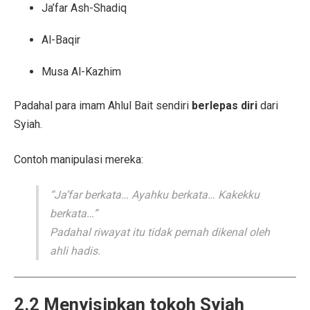
Ja’far Ash-Shadiq
Al-Baqir
Musa Al-Kazhim
Padahal para imam Ahlul Bait sendiri
berlepas diri
dari
Syiah.
Contoh manipulasi mereka:
“Ja’far berkata… Ayahku berkata… Kakekku
berkata…”
Padahal riwayat itu tidak pernah dikenal oleh
ahli hadis.
2.2 Menyisipkan tokoh Syiah