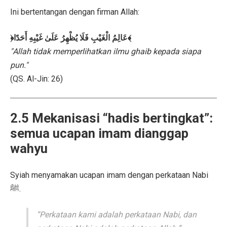
Ini bertentangan dengan firman Allah:
﴿عَالِمُ الْغَيْبِ فَلَا يُظْهِرُ عَلَىٰ غَيْبِهِ أَحَدًا﴾
"Allah tidak memperlihatkan ilmu ghaib kepada siapa
pun."
(QS. Al-Jin: 26)
2.5 Mekanisasi “hadis bertingkat”:
semua ucapan imam dianggap
wahyu
Syiah menyamakan ucapan imam dengan perkataan Nabi
ﷺ.
“Perkataan kami adalah perkataan Nabi, dan