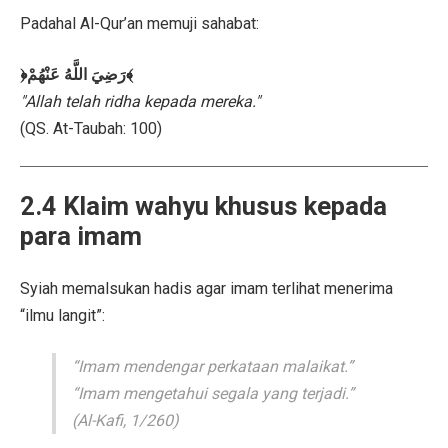
Padahal Al-Qur’an memuji sahabat:
﴿رَضِيَ اللَّهُ عَنْهُمْ﴾
"Allah telah ridha kepada mereka."
(QS. At-Taubah: 100)
2.4 Klaim wahyu khusus kepada
para imam
Syiah memalsukan hadis agar imam terlihat menerima
“ilmu langit”:
“Imam mendengar perkataan malaikat.”
“Imam mengetahui segala yang terjadi.”
(Al-Kafi, 1/260)