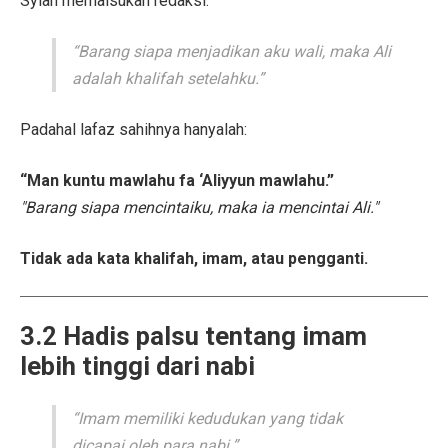
Syiah memalsukan redaksi:
“Barang siapa menjadikan aku wali, maka Ali
adalah khalifah setelahku.”
Padahal lafaz sahihnya hanyalah:
“Man kuntu mawlahu fa ‘Aliyyun mawlahu.”
"Barang siapa mencintaiku, maka ia mencintai Ali."
Tidak ada kata khalifah, imam, atau pengganti.
3.2 Hadis palsu tentang imam
lebih tinggi dari nabi
“Imam memiliki kedudukan yang tidak
dicapai oleh para nabi.”