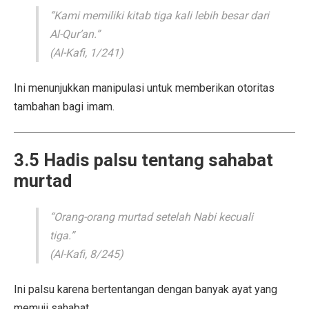
“Kami memiliki kitab tiga kali lebih besar dari
Al-Qur’an.”
(Al-Kafi, 1/241)
Ini menunjukkan manipulasi untuk memberikan otoritas
tambahan bagi imam.
3.5 Hadis palsu tentang sahabat
murtad
“Orang-orang murtad setelah Nabi kecuali
tiga.”
(Al-Kafi, 8/245)
Ini palsu karena bertentangan dengan banyak ayat yang
memuji sahabat.