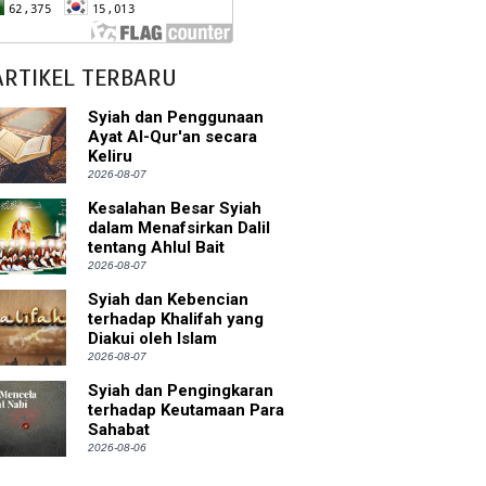
bu Bakar
ARTIKEL TERBARU
 Akal dalam Islam
Syiah dan Penggunaan
Ayat Al-Qur'an secara
Keliru
p Mahdi
2026-08-07
han
Kesalahan Besar Syiah
dalam Menafsirkan Dalil
tentang Ahlul Bait
g Wilayah Imam
2026-08-07
ala
Syiah dan Kebencian
terhadap Khalifah yang
Diakui oleh Islam
h
2026-08-07
 Keliru
Syiah dan Pengingkaran
terhadap Keutamaan Para
Sahabat
il tentang Ahlul Bait
2026-08-06
Diakui oleh Islam