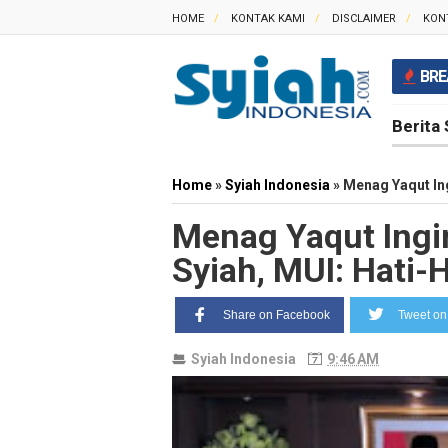
HOME
KONTAK KAMI
DISCLAIMER
KON
BRE
Berita 
Home
»
Syiah Indonesia
»
Menag Yaqut Ing
Menag Yaqut Ingi
Syiah, MUI: Hati-H
Share on Facebook
Tweet on 
Syiah Indonesia
9:46 AM