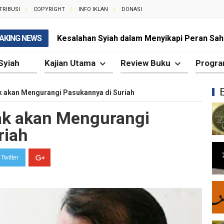
TRIBUSI
COPYRIGHT
INFO IKLAN
DONASI
AKING NEWS
Kesalahan Syiah dalam Menyikapi Peran Sah
Syiah dan Pengingkaran terhadap Hadis Sha
Syiah
Kajian Utama
Review Buku
Progra
Syiah dan Fitnah Besar terhadap Khalifah Ut
k akan Mengurangi Pasukannya di Suriah
Mengapa Syiah Menghalalkan Nikah Mut'ah?
dak akan Mengurangi
Syiah dan Penyelewengan dalam Pemahaman
riah
Syiah dan Penyimpangan dalam Akidah Islam
Twitter
Kesalahan Syiah dalam Menyikapi Khalifah A
Syiah dan Konsep Imamah yang Tidak Masuk
Syiah dan Ketidakkonsistenan dalam Konse