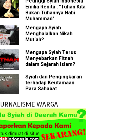
Petinggi Syiah Indonesia
han
Emilia Renita : "Tuhan Kita
Bukan Tuhannya Nabi
g Wilayah Imam
Muhammad"
Mengapa Syiah
ala
Menghalalkan Nikah
Mut'ah?
h
Mengapa Syiah Terus
Menyebarkan Fitnah
 Keliru
dalam Sejarah Islam?
il tentang Ahlul Bait
Syiah dan Pengingkaran
terhadap Keutamaan
Diakui oleh Islam
Para Sahabat
n Para Sahabat
JURNALISME WARGA
liki Ilmu Ghaib?
 Nabi Pengkhianat?
Rasulullah