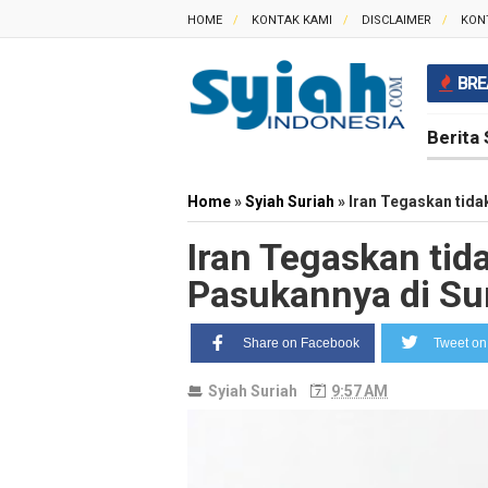
HOME
KONTAK KAMI
DISCLAIMER
KON
BRE
Berita 
Home
»
Syiah Suriah
»
Iran Tegaskan tida
Iran Tegaskan ti
Pasukannya di Su
Share on Facebook
Tweet on 
Syiah Suriah
9:57 AM