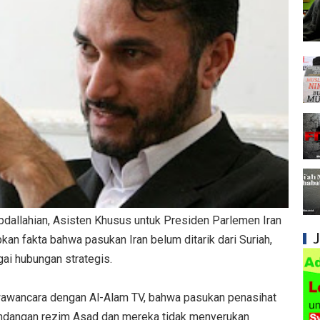
Syiah dan Kedustaan tentang Hak Kekhalifa
Syiah dan Ketidakbenaran Ajarannya tentan
Syiah dan Kedustaan tentang Peristiwa Karb
Syiah dan Upaya Merusak Ukhuwah Islamiya
Syiah dan Penggunaan Ayat Al-Qur'an secara
Kesalahan Besar Syiah dalam Menafsirkan Dal
Syiah dan Kebencian terhadap Khalifah yang 
dallahian, Asisten Khusus untuk Presiden Parlemen Iran
Syiah dan Pengingkaran terhadap Keutamaa
an fakta bahwa pasukan Iran belum ditarik dari Suriah,
Mengapa Syiah Mengklaim Imam Mereka Memi
ai hubungan strategis.
Mengapa Syiah Menganggap Semua Sahabat
awancara dengan Al-Alam TV, bahwa pasukan penasihat
as undangan rezim Asad dan mereka tidak menyerukan
Syiah dan Kebiasaan Mengkafirkan Sahabat 