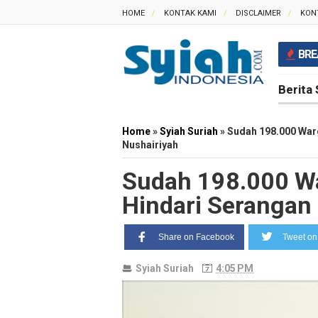
HOME
KONTAK KAMI
DISCLAIMER
KON
BRE
Berita 
Home
»
Syiah Suriah
»
Sudah 198.000 Warg
Nushairiyah
Sudah 198.000 Wa
Hindari Serangan 
Share on Facebook
Tweet on 
Syiah Suriah
4:05 PM