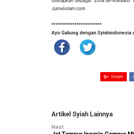
ditetapkan sebagai “zona de-eskalasi” d
Jurnalislam.com
************************
Ayo Gabung dengan Syiahindonesia.
Google
Artikel Syiah Lainnya
Next
Jet Tempur Inggris Gempur Mil