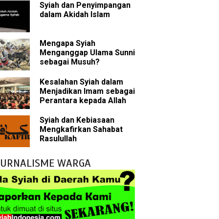
Syiah dan Penyimpangan
sman bin Affan
dalam Akidah Islam
Mengapa Syiah
 tentang Khalifah
Menganggap Ulama Sunni
sebagai Musuh?
Kesalahan Syiah dalam
Menjadikan Imam sebagai
bu Bakar
Perantara kepada Allah
 Akal dalam Islam
Syiah dan Kebiasaan
Mengkafirkan Sahabat
p Mahdi
Rasulullah
han
JURNALISME WARGA
g Wilayah Imam
ala
h