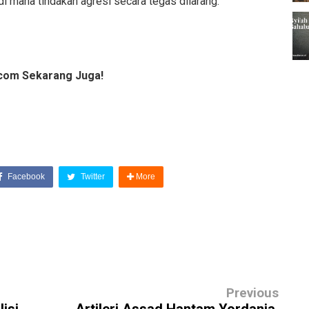
i mana tindakan agresi secara tegas dilarang.
com Sekarang Juga!
Facebook
Twitter
More
Previous
isi
Artileri Assad Hantam Yordania,