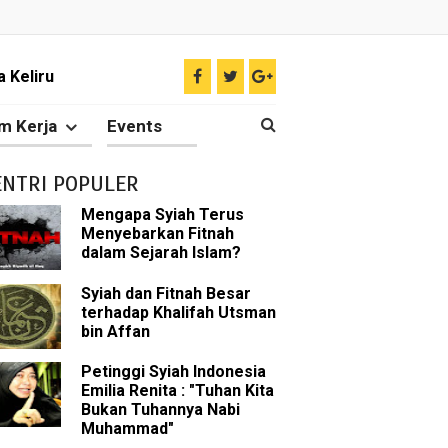
 Keliru
il tentang Ahlul Bait
m Kerja
Events
Diakui oleh Islam
ENTRI POPULER
n Para Sahabat
Mengapa Syiah Terus
Menyebarkan Fitnah
liki Ilmu Ghaib?
dalam Sejarah Islam?
 Nabi Pengkhianat?
Syiah dan Fitnah Besar
terhadap Khalifah Utsman
bin Affan
Rasulullah
Petinggi Syiah Indonesia
abat Nabi
Emilia Renita : "Tuhan Kita
Bukan Tuhannya Nabi
hih Sunni
Muhammad"