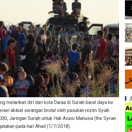
Syiah dan Fitnah Besar terhadap Khalifah Ut
Mengapa Syiah Menghalalkan Nikah Mut'ah?
Syiah dan Penyelewengan dalam Pemahaman
Syiah dan Penyimpangan dalam Akidah Islam
Kesalahan Syiah dalam Menyikapi Khalifah A
Syiah dan Konsep Imamah yang Tidak Masuk
Syiah dan Ketidakkonsistenan dalam Konse
Syiah dan Kedustaan tentang Hak Kekhalifa
g melarikan diri dari kota Daraa di Suriah barat daya ke
Syiah dan Ketidakbenaran Ajarannya tentan
srael akibat serangan brutal oleh pasukan rezim Syiah
000, Jaringan Suriah untuk Hak Asasi Manusia (the Syrian
Syiah dan Kedustaan tentang Peristiwa Karb
takan pada hari Ahad (1/7/2018).
Syiah dan Upaya Merusak Ukhuwah Islamiya