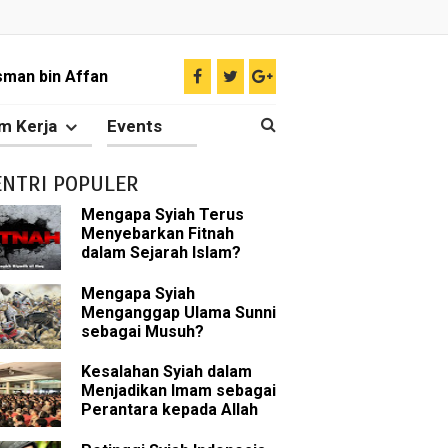
sman bin Affan
m Kerja
Events
 tentang Khalifah
ENTRI POPULER
Mengapa Syiah Terus
Menyebarkan Fitnah
bu Bakar
dalam Sejarah Islam?
 Akal dalam Islam
Mengapa Syiah
Menganggap Ulama Sunni
sebagai Musuh?
p Mahdi
Kesalahan Syiah dalam
han
Menjadikan Imam sebagai
Perantara kepada Allah
g Wilayah Imam