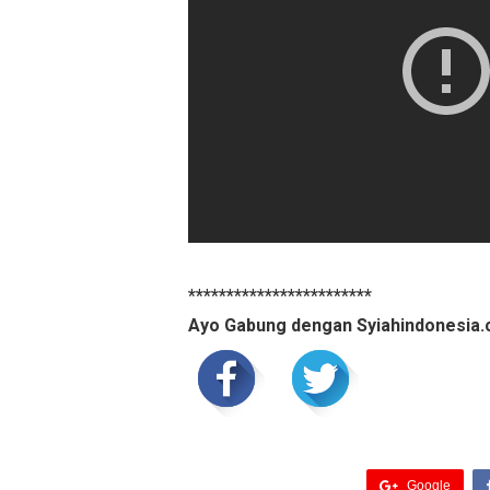
************************
Ayo Gabung dengan Syiahindonesia.
Google