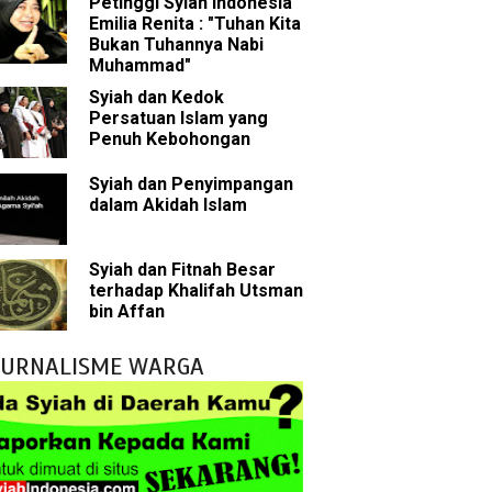
Petinggi Syiah Indonesia
ala
Emilia Renita : "Tuhan Kita
Bukan Tuhannya Nabi
h
Muhammad"
Syiah dan Kedok
yang Akan Muncul
Persatuan Islam yang
Penuh Kebohongan
agai Perantara kepada Allah
Syiah dan Penyimpangan
dalam Akidah Islam
ebagai Musuh?
n Para Sahabat
Syiah dan Fitnah Besar
terhadap Khalifah Utsman
liki Ilmu Ghaib?
bin Affan
 Nabi Pengkhianat?
JURNALISME WARGA
Rasulullah
abat Nabi
hih Sunni