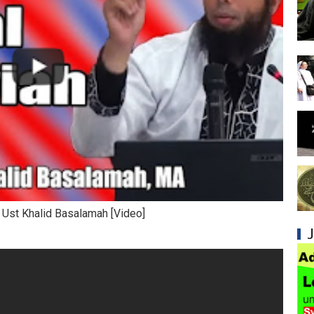
Syiah dan Kedustaan tentang Peristiwa Karb
Syiah dan Upaya Merusak Ukhuwah Islamiya
Syiah dan Klaim Palsu tentang Imam Mahdi 
Kesalahan Syiah dalam Menjadikan Imam seb
Mengapa Syiah Menganggap Ulama Sunni s
Syiah dan Pengingkaran terhadap Keutamaa
Mengapa Syiah Mengklaim Imam Mereka Memi
| Ust Khalid Basalamah [Video]
Mengapa Syiah Menganggap Semua Sahabat
Syiah dan Kebiasaan Mengkafirkan Sahabat 
Kesalahan Syiah dalam Menyikapi Peran Sah
Syiah dan Pengingkaran terhadap Hadis Sha