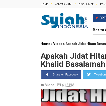
HOME
KONTAK KAMI
DISCLAIMER
KON
BRE
Berita 
Home
»
Video
»
Apakah Jidat Hitam Berasa
Apakah Jidat Hita
Khalid Basalamah 
Share on Facebook
Tweet on 
Video
4:18 PM