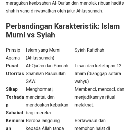
meragukan keabsahan Al-Qur'an dan menolak ribuan hadits
shahih yang diriwayatkan oleh jalur Ahlussunnah.
Perbandingan Karakteristik: Islam
Murni vs Syiah
Prinsip
Islam yang Murni
Syiah Rafidhah
Agama
(Ahlussunnah)
Pusat
Al-Qur'an dan Sunnah
Lisan dan ketetapan 12
Otoritas
Shahihah Rasulullah
Imam (dianggap setara
SAW.
wahyu).
Sikap
Menghormati,
Membenci, mencaci, dan
Terhada
mencintai, dan
menjadikannya ritual
p
mendoakan kebaikan
melaknat.
Sahabat
bagi mereka.
Kemurni
Berdoa langsung
Bertawasul dan
an
kepada Allah tanpa
memohon hajat di