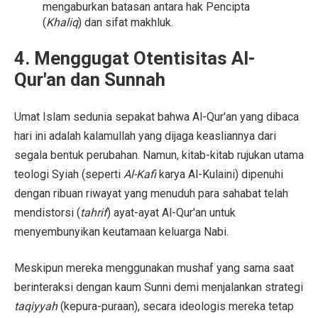
mengaburkan batasan antara hak Pencipta
(
Khaliq
) dan sifat makhluk.
4. Menggugat Otentisitas Al-
Qur'an dan Sunnah
Umat Islam sedunia sepakat bahwa Al-Qur'an yang dibaca
hari ini adalah kalamullah yang dijaga keasliannya dari
segala bentuk perubahan. Namun, kitab-kitab rujukan utama
teologi Syiah (seperti
Al-Kafi
karya Al-Kulaini) dipenuhi
dengan ribuan riwayat yang menuduh para sahabat telah
mendistorsi (
tahrif
) ayat-ayat Al-Qur'an untuk
menyembunyikan keutamaan keluarga Nabi.
Meskipun mereka menggunakan mushaf yang sama saat
berinteraksi dengan kaum Sunni demi menjalankan strategi
taqiyyah
(kepura-puraan), secara ideologis mereka tetap