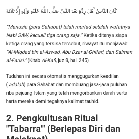
كَانَ النَّاسُ أَهْلَ رِدَّةٍ بَعْدَ النَّبِيِّ صَلَّى اللَّهُ عَلَيْهِ وَآلِهِ إِلَّا ثَلَاثَةً
“Manusia (para Sahabat) telah murtad setelah wafatnya
Nabi SAW, kecuali tiga orang saja.”
Ketika ditanya siapa
ketiga orang yang tersisa tersebut, riwayat itu menjawab:
“Al-Miqdad bin al-Aswad, Abu Dzar al-Ghifari, dan Salman
al-Farisi.”
(Kitab
Al-Kafi
, juz 8, hal. 245).
Tuduhan ini secara otomatis menggugurkan keadilan
(
'adalah
) para Sahabat dan membuang jasa-jasa puluhan
ribu pejuang Islam yang telah mengorbankan darah serta
harta mereka demi tegaknya kalimat tauhid.
2. Pengkultusan Ritual
"Tabarra'" (Berlepas Diri dan