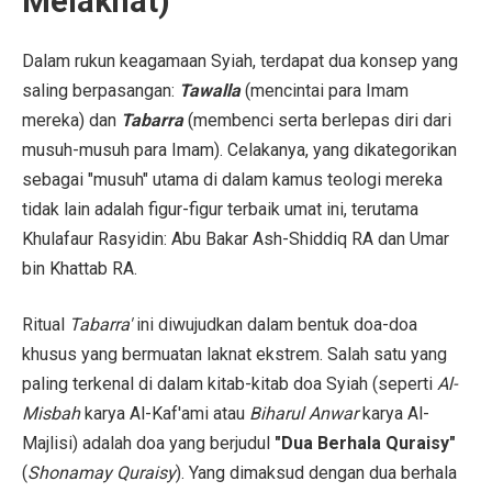
Melaknat)
Dalam rukun keagamaan Syiah, terdapat dua konsep yang
saling berpasangan:
Tawalla
(mencintai para Imam
mereka) dan
Tabarra
(membenci serta berlepas diri dari
musuh-musuh para Imam). Celakanya, yang dikategorikan
sebagai "musuh" utama di dalam kamus teologi mereka
tidak lain adalah figur-figur terbaik umat ini, terutama
Khulafaur Rasyidin: Abu Bakar Ash-Shiddiq RA dan Umar
bin Khattab RA.
Ritual
Tabarra'
ini diwujudkan dalam bentuk doa-doa
khusus yang bermuatan laknat ekstrem. Salah satu yang
paling terkenal di dalam kitab-kitab doa Syiah (seperti
Al-
Misbah
karya Al-Kaf'ami atau
Biharul Anwar
karya Al-
Majlisi) adalah doa yang berjudul
"Dua Berhala Quraisy"
(
Shonamay Quraisy
). Yang dimaksud dengan dua berhala