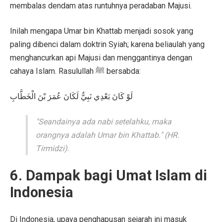
membalas dendam atas runtuhnya peradaban Majusi.
Inilah mengapa Umar bin Khattab menjadi sosok yang
paling dibenci dalam doktrin Syiah; karena beliaulah yang
menghancurkan api Majusi dan menggantinya dengan
cahaya Islam. Rasulullah ﷺ bersabda:
لَوْ كَانَ بَعْدِي نَبِيٌّ لَكَانَ عُمَرَ بْنَ الْخَطَّابِ
"Seandainya ada nabi setelahku, maka
orangnya adalah Umar bin Khattab." (HR.
Tirmidzi).
6. Dampak bagi Umat Islam di
Indonesia
Di Indonesia, upaya penghapusan sejarah ini masuk