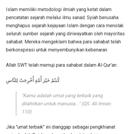
Islam memiliki metodologi ilmiah yang ketat dalam
pencatatan sejarah melalui ilmu sanad. Syiah berusaha
menghapus sejarah kejayaan Islam dengan cara menolak
seluruh sumber sejarah yang diriwayatkan oleh mayoritas
sahabat. Mereka mengeklaim bahwa para sahabat telah
berkonspirasi untuk menyembunyikan kebenaran.
Allah SWT telah memuji para sahabat dalam Al-Qur'an:
كُنتُمْ خَيْرَ أُمَّةٍ أُخْرِجَتْ لِلنَّاسِ
"Kamu adalah umat yang terbaik yang
dilahirkan untuk manusia..." (QS. Ali Imran:
110).
Jika "umat terbaik" ini dianggap sebagai pengkhianat