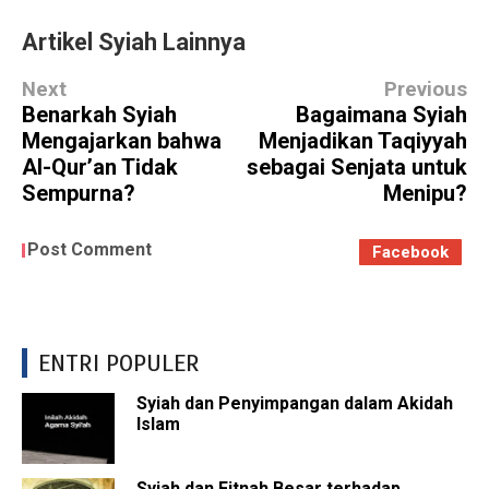
Artikel Syiah Lainnya
Next
Previous
Benarkah Syiah
Bagaimana Syiah
Mengajarkan bahwa
Menjadikan Taqiyyah
Al-Qur’an Tidak
sebagai Senjata untuk
Sempurna?
Menipu?
Post Comment
Facebook
ENTRI POPULER
Syiah dan Penyimpangan dalam Akidah
Islam
Syiah dan Fitnah Besar terhadap