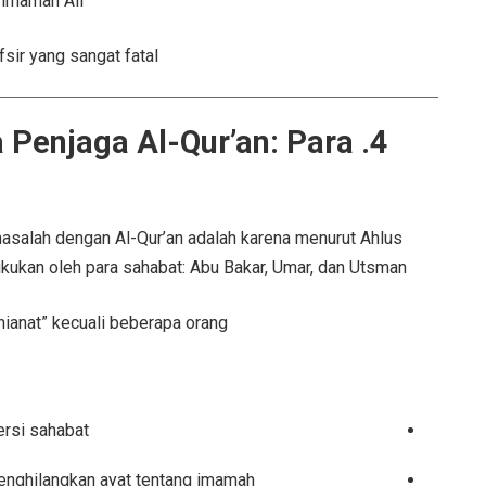
imamah Ali.
ir yang sangat fatal.
a Penjaga Al-Qur’an: Para
asalah dengan Al-Qur’an adalah karena menurut Ahlus
kukan oleh para sahabat: Abu Bakar, Umar, dan Utsman.
ianat” kecuali beberapa orang.
rsi sahabat.
nghilangkan ayat tentang imamah.