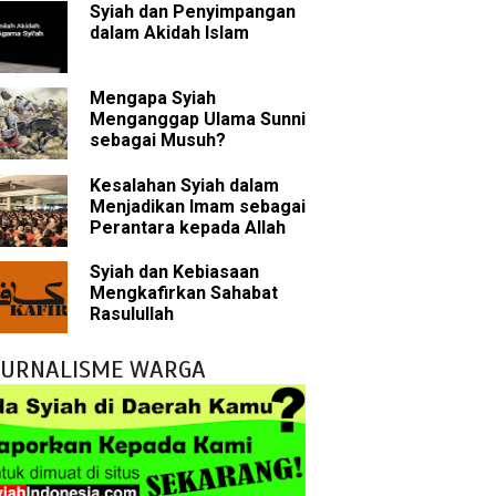
Syiah dan Penyimpangan
dalam Akidah Islam
 tentang Khalifah
Mengapa Syiah
Menganggap Ulama Sunni
sebagai Musuh?
bu Bakar
Kesalahan Syiah dalam
Menjadikan Imam sebagai
 Akal dalam Islam
Perantara kepada Allah
p Mahdi
Syiah dan Kebiasaan
Mengkafirkan Sahabat
han
Rasulullah
g Wilayah Imam
JURNALISME WARGA
ala
h
 Keliru