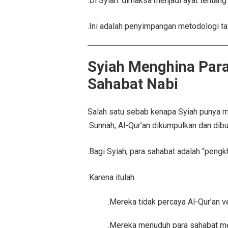
Di Syiah: dimaksa menjadi ayat tentang 
Ini adalah penyimpangan metodologi tafs
4. Syiah Menghina Par
Sahabat Nabi
Salah satu sebab kenapa Syiah punya m
Sunnah, Al-Qur’an dikumpulkan dan dibu
Bagi Syiah, para sahabat adalah “pengkh
Karena itulah:
Mereka tidak percaya Al-Qur’an ve
Mereka menuduh para sahabat me