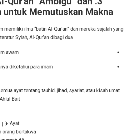
Al-Qur’an “Ambigu” dan
 untuk Memutuskan Makna
emiliki ilmu “batin Al-Qur’an” dan mereka sajalah yang
atur Syiah, Al-Qur’an dibagi dua:
aum awam
anya diketahui para imam
ua ayat tentang tauhid, jihad, syariat, atau kisah umat
hlul Bait”.
إِن ﴾
Ayat:
 orang bertakwa.