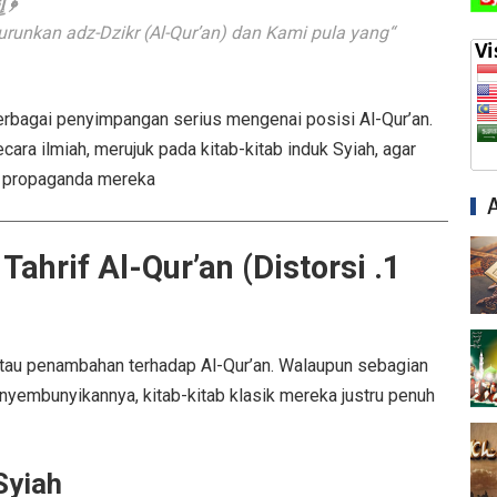
إِن ﴾
unkan adz-Dzikr (Al-Qur’an) dan Kami pula yang
berbagai penyimpangan serius mengenai posisi Al-Qur’an.
ara ilmiah, merujuk pada kitab-kitab induk Syiah, agar
h propaganda mereka.
 Tahrif Al-Qur’an (Distorsi
 atau penambahan terhadap Al-Qur’an. Walaupun sebagian
yembunyikannya, kitab-kitab klasik mereka justru penuh
yiah: