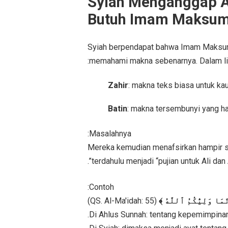
3. Syiah Menganggap 
Butuh Imam Maksum
Syiah berpendapat bahwa Imam Maksum m
memahami makna sebenarnya. Dalam liter
Zahir
: makna teks biasa untuk k
Batin
: makna tersembunyi yang h
Masalahnya:
Mereka kemudian menafsirkan hampir sem
terdahulu menjadi “pujian untuk Ali dan A
Contoh:
(QS. Al-Ma'idah: 55)
﴿ َّمَا وَلِيُّكُمُ ٱللَّهُ
Di Ahlus Sunnah: tentang kepemimpinan