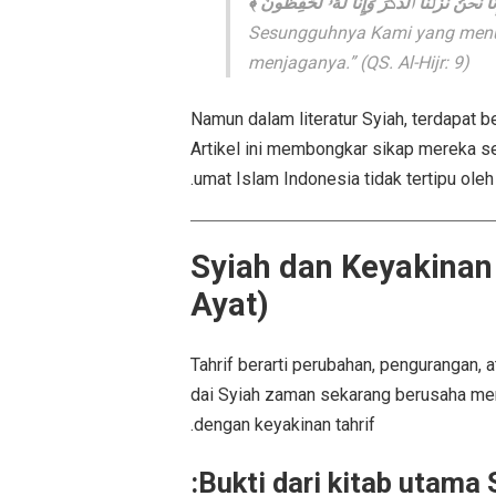
﴿ َّا نَحۡنُ نَزَّلۡنَا ٱلذِّكۡرَ وَإِنَّا لَهُۥ لَحَٰفِظُونَ
“Sesungguhnya Kami yang menur
menjaganya.”
(QS. Al-Hijr: 9)
Namun dalam literatur Syiah, terdapat 
Artikel ini membongkar sikap mereka sec
umat Islam Indonesia tidak tertipu ole
1. Syiah dan Keyakinan
Ayat)
Tahrif berarti perubahan, pengurangan,
dai Syiah zaman sekarang berusaha men
dengan keyakinan tahrif.
Bukti dari kitab utama S