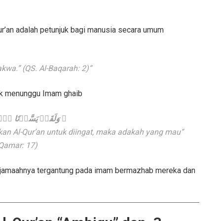
r’an adalah petunjuk bagi manusia secara umum:
(QS. Al-Baqarah: 2)
“Petunjuk bagi orang-orang bertakwa.”
ak menunggu Imam ghaib:
وَلَقَدۡ يَسَّرۡنَا ٱلۡق ﴾
an Al-Qur’an untuk diingat, maka adakah yang mau
-Qamar: 17)
ar jamaahnya tergantung pada imam bermazhab mereka dan