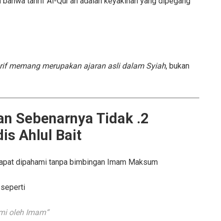
 bahwa tahrif Al-Qur’an adalah keyakinan yang dipegang
rif memang merupakan ajaran asli dalam Syiah
, bukan
r’an Sebenarnya Tidak
s Ahlul Bait
 dapat dipahami tanpa bimbingan Imam Maksum.
seperti:
“Al-Qur’an hanya dapat dipahami oleh Imam.”