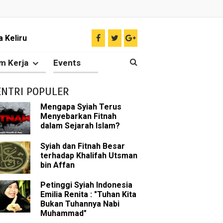
il tentang Ahlul Bait
Diakui oleh Islam
m Kerja
Events
n Para Sahabat
ENTRI POPULER
liki Ilmu Ghaib?
Mengapa Syiah Terus
Menyebarkan Fitnah
 Nabi Pengkhianat?
dalam Sejarah Islam?
Rasulullah
Syiah dan Fitnah Besar
terhadap Khalifah Utsman
bin Affan
abat Nabi
Petinggi Syiah Indonesia
hih Sunni
Emilia Renita : "Tuhan Kita
Bukan Tuhannya Nabi
sman bin Affan
Muhammad"