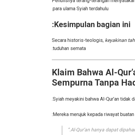
Penulisnya terang-terangan menyatakan
para ulama Syiah terdahulu.
Kesimpulan bagian ini:
Secara historis-teologis,
keyakinan tah
tuduhan semata.
2. Klaim Bahwa Al-Qu
Sempurna Tanpa Hadi
Syiah meyakini bahwa Al-Qur’an tidak
Mereka merujuk kepada riwayat buatan 