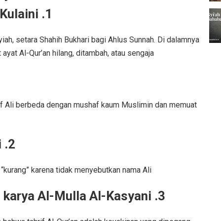
1. Kitab “Al-Kafi” karya Al-Kulaini
Syiah, setara Shahih Bukhari bagi Ahlus Sunnah. Di dalamnya
ayat Al-Qur’an hilang, ditambah, atau sengaja
af Ali berbeda dengan mushaf kaum Muslimin dan memuat
2. Kitab “Tafsir Al-Qummi”
“kurang” karena tidak menyebutkan nama Ali.
3. Kitab “Fashl al-Khithab” karya Al-Mulla Al-Kasyani