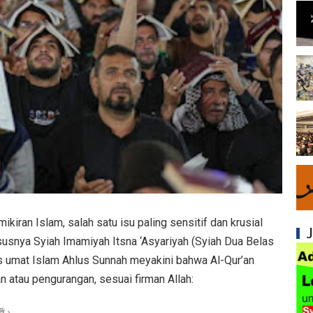
Mengapa Syiah Menghalalkan Nikah Mut'ah?
Syiah dan Penyelewengan dalam Pemahaman
Syiah dan Penyimpangan dalam Akidah Islam
Kesalahan Syiah dalam Menyikapi Khalifah A
Syiah dan Konsep Imamah yang Tidak Masuk
Syiah dan Ketidakkonsistenan dalam Konse
Syiah dan Kedustaan tentang Hak Kekhalifa
Syiah dan Ketidakbenaran Ajarannya tentan
kiran Islam, salah satu isu paling sensitif dan krusial
usnya Syiah Imamiyah Itsna ‘Asyariyah (Syiah Dua Belas
Syiah dan Kedustaan tentang Peristiwa Karb
 umat Islam Ahlus Sunnah meyakini bahwa Al-Qur’an
n atau pengurangan, sesuai firman Allah:
Syiah dan Upaya Merusak Ukhuwah Islamiya
Syiah dan Penggunaan Ayat Al-Qur'an secara