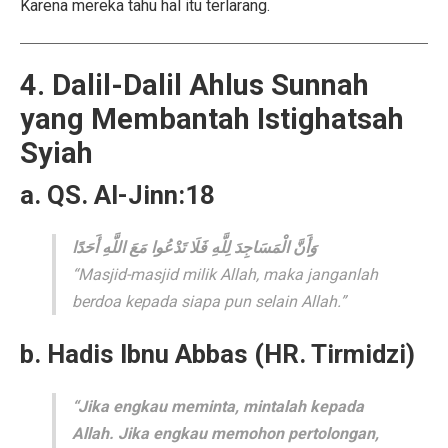
Karena mereka tahu hal itu terlarang.
4. Dalil-Dalil Ahlus Sunnah
yang Membantah Istighatsah
Syiah
a. QS. Al-Jinn:18
وَأَنَّ الْمَسَاجِدَ لِلَّهِ فَلَا تَدْعُوا مَعَ اللَّهِ أَحَدًا
“Masjid-masjid milik Allah, maka janganlah
berdoa kepada siapa pun selain Allah.”
b. Hadis Ibnu Abbas (HR. Tirmidzi)
“Jika engkau meminta, mintalah kepada
Allah. Jika engkau memohon pertolongan,