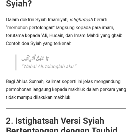
Syiah?
Dalam doktrin Syiah Imamiyah,
istighatsah
berarti
“memohon pertolongan” langsung kepada para imam,
terutama kepada ‘Ali, Husain, dan Imam Mahdi yang ghaib.
Contoh doa Syiah yang terkenal:
يَا عَلِيُّ أَدْرِكْنِي
“Wahai Ali, tolonglah aku.”
Bagi Ahlus Sunnah, kalimat seperti ini jelas mengandung
permohonan langsung kepada makhluk dalam perkara yang
tidak mampu dilakukan makhluk.
2. Istighatsah Versi Syiah
Bertentangan dengan Tauhid