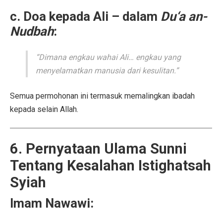
c. Doa kepada Ali
– dalam
Du‘a an-
Nudbah
:
“Dimana engkau wahai Ali… engkau yang
menyelamatkan manusia dari kesulitan.”
Semua permohonan ini termasuk memalingkan ibadah
kepada selain Allah.
6. Pernyataan Ulama Sunni
Tentang Kesalahan Istighatsah
Syiah
Imam Nawawi: