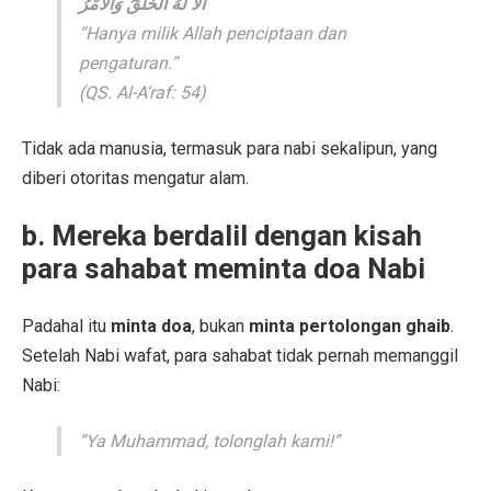
أَلَا لَهُ الْخَلْقُ وَالْأَمْرُ
“Hanya milik Allah penciptaan dan
pengaturan.”
(QS. Al-A‘raf: 54)
Tidak ada manusia, termasuk para nabi sekalipun, yang
diberi otoritas mengatur alam.
b. Mereka berdalil dengan kisah
para sahabat meminta doa Nabi
Padahal itu
minta doa
, bukan
minta pertolongan ghaib
.
Setelah Nabi wafat, para sahabat tidak pernah memanggil
Nabi:
“Ya Muhammad, tolonglah kami!”