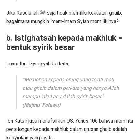
Jika Rasulullah ﷺ saja tidak memiliki kekuatan ghaib,
bagaimana mungkin imam-imam Syiah memilikinya?
b. Istighatsah kepada makhluk =
bentuk syirik besar
Imam Ibn Taymiyyah berkata:
“Memohon kepada orang yang telah mati
atau ghaib dalam perkara yang hanya Allah
mampu lakukan adalah syirik besar.”
(
Majmu‘ Fatawa
)
Ibn Katsir juga menafsirkan QS. Yunus:106 bahwa meminta
pertolongan kepada makhluk dalam urusan ghaib adalah
kesyirikan yang nyata.