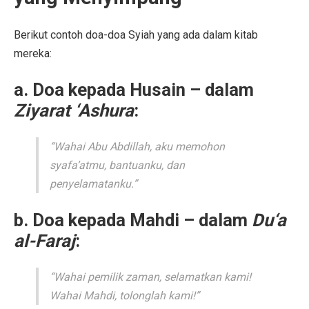
Berikut contoh doa-doa Syiah yang ada dalam kitab
mereka:
a. Doa kepada Husain
– dalam
Ziyarat ‘Ashura
:
“Wahai Abu Abdillah, aku memohon
syafa’atmu, bantuanku, dan
penyelamatanku.”
b. Doa kepada Mahdi
– dalam
Du‘a
al-Faraj
:
“Wahai pemilik zaman, selamatkan kami!
Wahai Mahdi, tolonglah kami!”