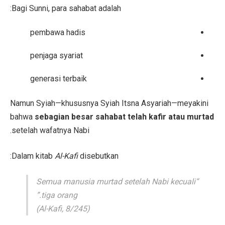
Bagi Sunni, para sahabat adalah:
pembawa hadis
penjaga syariat
generasi terbaik
Namun Syiah—khususnya Syiah Itsna Asyariah—meyakini
bahwa
sebagian besar sahabat telah kafir atau murtad
setelah wafatnya Nabi.
Dalam kitab
Al-Kafi
disebutkan:
“Semua manusia murtad setelah Nabi kecuali
tiga orang.”
Al-Kafi
, 8/245)
(