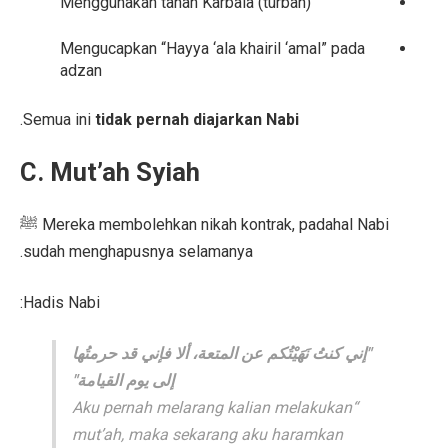
Menggunakan tanah Karbala (turbah)
Mengucapkan “Hayya ‘ala khairil ‘amal” pada
adzan
.
Semua ini
tidak pernah diajarkan Nabi
C. Mut’ah Syiah
Mereka membolehkan nikah kontrak, padahal Nabi ﷺ
sudah menghapusnya selamanya.
Hadis Nabi:
"إني كنتُ نَهَيْتُكم عن المتعة، ألا فإني قد حرمتُها
إلى يوم القيامة"
“Aku pernah melarang kalian melakukan
mut’ah, maka sekarang aku haramkan