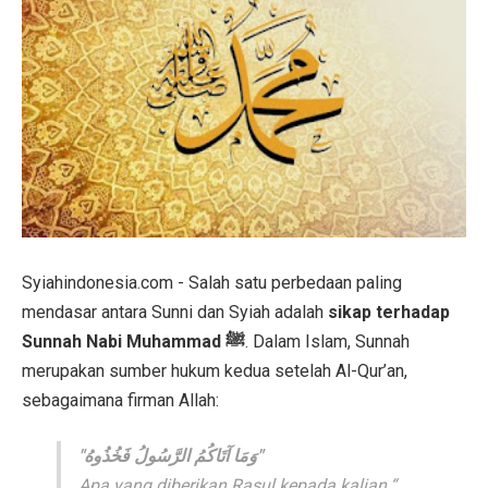
Syiahindonesia.com - Salah satu perbedaan paling
mendasar antara Sunni dan Syiah adalah
sikap terhadap
Sunnah Nabi Muhammad ﷺ
. Dalam Islam, Sunnah
merupakan sumber hukum kedua setelah Al-Qur’an,
sebagaimana firman Allah:
"وَمَا آتَاكُمُ الرَّسُولُ فَخُذُوهُ"
“Apa yang diberikan Rasul kepada kalian,