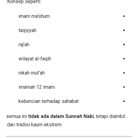
Konsep seperti:
imam ma’shum
taqiyyah
raj’ah
wilayat al-faqih
nikah mut’ah
imamah 12 imam
kebencian terhadap sahabat
tidak ada dalam Sunnah Nabi
, tetapi diambil
…semua ini
dari tradisi kaum ekstrem.