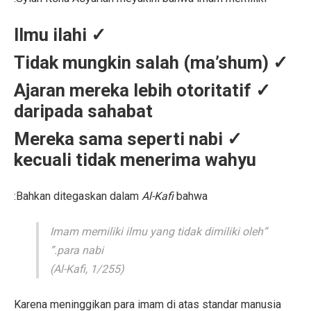
✓ Ilmu ilahi
✓ Tidak mungkin salah (ma’shum)
✓ Ajaran mereka lebih otoritatif
daripada sahabat
✓ Mereka sama seperti nabi
kecuali tidak menerima wahyu
Bahkan ditegaskan dalam
Al-Kafi
bahwa:
“Imam memiliki ilmu yang tidak dimiliki oleh
para nabi.”
Al-Kafi
, 1/255)
(
Karena meninggikan para imam di atas standar manusia