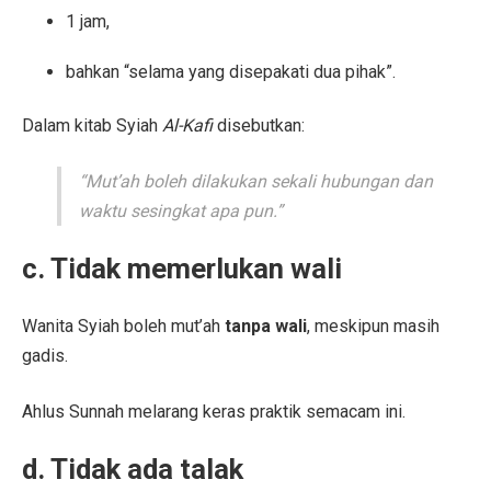
1 jam,
bahkan “selama yang disepakati dua pihak”.
Dalam kitab Syiah
Al-Kafi
disebutkan:
“Mut’ah boleh dilakukan sekali hubungan dan
waktu sesingkat apa pun.”
c. Tidak memerlukan wali
Wanita Syiah boleh mut’ah
tanpa wali
, meskipun masih
gadis.
Ahlus Sunnah melarang keras praktik semacam ini.
d. Tidak ada talak