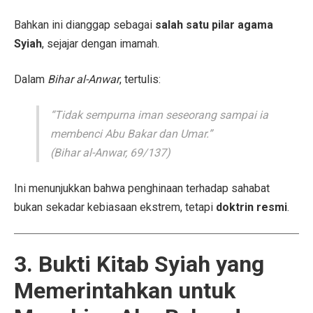
Bahkan ini dianggap sebagai
salah satu pilar agama
Syiah
, sejajar dengan imamah.
Dalam
Bihar al-Anwar
, tertulis:
“Tidak sempurna iman seseorang sampai ia
membenci Abu Bakar dan Umar.”
(Bihar al-Anwar, 69/137)
Ini menunjukkan bahwa penghinaan terhadap sahabat
bukan sekadar kebiasaan ekstrem, tetapi
doktrin resmi
.
3. Bukti Kitab Syiah yang
Memerintahkan untuk