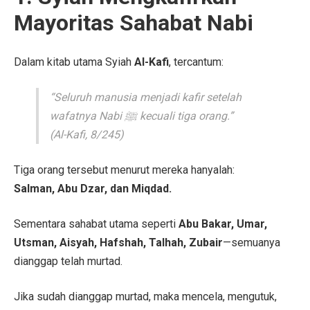
Mayoritas Sahabat Nabi
Dalam kitab utama Syiah
Al-Kafi
, tercantum:
“Seluruh manusia menjadi kafir setelah
wafatnya Nabi ﷺ kecuali tiga orang.”
(Al-Kafi, 8/245)
Tiga orang tersebut menurut mereka hanyalah:
Salman, Abu Dzar, dan Miqdad.
Sementara sahabat utama seperti
Abu Bakar, Umar,
Utsman, Aisyah, Hafshah, Talhah, Zubair
—semuanya
dianggap telah murtad.
Jika sudah dianggap murtad, maka mencela, mengutuk,