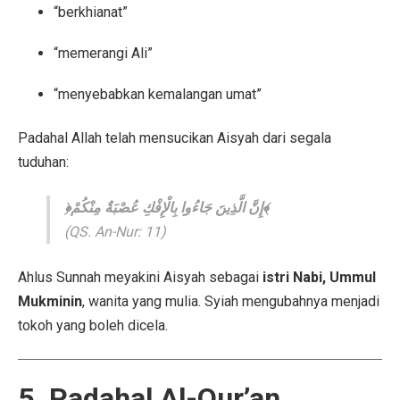
“berkhianat”
“memerangi Ali”
“menyebabkan kemalangan umat”
Padahal Allah telah mensucikan Aisyah dari segala
tuduhan:
﴿إِنَّ الَّذِينَ جَاءُوا بِالْإِفْكِ عُصْبَةٌ مِنْكُمْ﴾
(QS. An-Nur: 11)
Ahlus Sunnah meyakini Aisyah sebagai
istri Nabi, Ummul
Mukminin
, wanita yang mulia. Syiah mengubahnya menjadi
tokoh yang boleh dicela.
5. Padahal Al-Qur’an