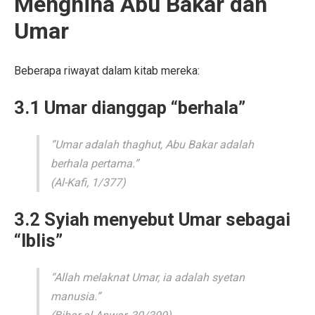
Menghina Abu Bakar dan
Umar
Beberapa riwayat dalam kitab mereka:
3.1 Umar dianggap “berhala”
“Umar adalah thaghut, Abu Bakar adalah
berhala pertama.”
(Al-Kafi, 1/377)
3.2 Syiah menyebut Umar sebagai
“Iblis”
“Allah melaknat Umar, ia adalah syetan
manusia.”