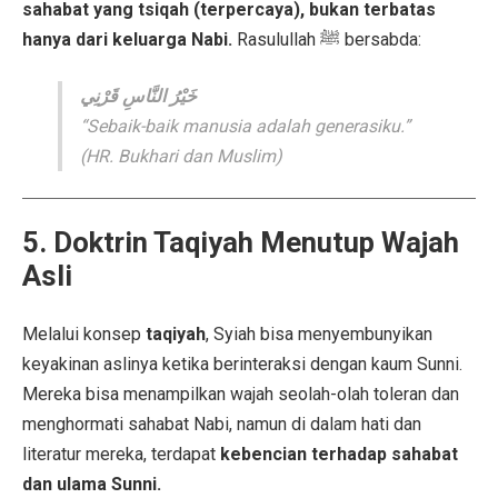
sahabat yang tsiqah (terpercaya), bukan terbatas
hanya dari keluarga Nabi.
Rasulullah ﷺ bersabda:
خَيْرُ النَّاسِ قَرْنِي
“Sebaik-baik manusia adalah generasiku.”
(HR. Bukhari dan Muslim)
5. Doktrin Taqiyah Menutup Wajah
Asli
Melalui konsep
taqiyah
, Syiah bisa menyembunyikan
keyakinan aslinya ketika berinteraksi dengan kaum Sunni.
Mereka bisa menampilkan wajah seolah-olah toleran dan
menghormati sahabat Nabi, namun di dalam hati dan
literatur mereka, terdapat
kebencian terhadap sahabat
dan ulama Sunni.