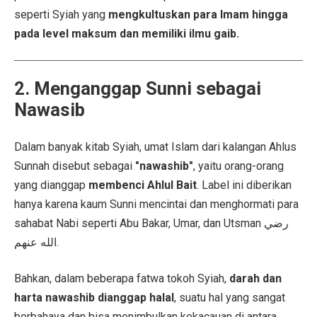
seperti Syiah yang
mengkultuskan para Imam hingga
pada level maksum dan memiliki ilmu gaib.
2. Menganggap Sunni sebagai
Nawasib
Dalam banyak kitab Syiah, umat Islam dari kalangan Ahlus
Sunnah disebut sebagai
"nawashib"
, yaitu orang-orang
yang dianggap
membenci Ahlul Bait
. Label ini diberikan
hanya karena kaum Sunni mencintai dan menghormati para
sahabat Nabi seperti Abu Bakar, Umar, dan Utsman رضي
الله عنهم.
Bahkan, dalam beberapa fatwa tokoh Syiah,
darah dan
harta nawashib dianggap halal
, suatu hal yang sangat
berbahaya dan bisa menimbulkan kekacauan di antara