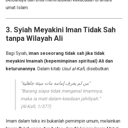
umat Islam.
3. Syiah Meyakini Iman Tidak Sah
tanpa Wilayah Ali
Bagi Syiah,
iman seseorang tidak sah jika tidak
meyakini Imamah (kepemimpinan spiritual) Ali dan
keturunannya
. Dalam kitab
Usul al-Kafi
, disebutkan:
"من لم يعرف إمامه مات ميتة جاهلية"
“Barang siapa tidak mengenal Imamnya,
maka ia mati dalam keadaan jahiliyah.”
(Al-Kafi, 1/377)
Imam dalam teks ini bukanlah pemimpin umum, melainkan