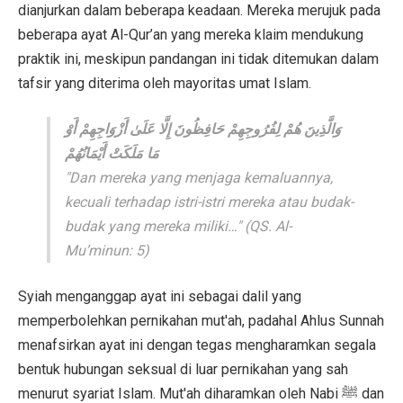
dianjurkan dalam beberapa keadaan. Mereka merujuk pada
beberapa ayat Al-Qur’an yang mereka klaim mendukung
praktik ini, meskipun pandangan ini tidak ditemukan dalam
tafsir yang diterima oleh mayoritas umat Islam.
وَالَّذِينَ هُمْ لِفُرُوجِهِمْ حَافِظُونَ إِلَّا عَلَىٰ أَزْوَاجِهِمْ أَوْ
مَا مَلَكَتْ أَيْمَانُهُمْ
"Dan mereka yang menjaga kemaluannya,
kecuali terhadap istri-istri mereka atau budak-
budak yang mereka miliki…"
(QS. Al-
Mu’minun: 5)
Syiah menganggap ayat ini sebagai dalil yang
memperbolehkan pernikahan mut'ah, padahal Ahlus Sunnah
menafsirkan ayat ini dengan tegas mengharamkan segala
bentuk hubungan seksual di luar pernikahan yang sah
menurut syariat Islam. Mut'ah diharamkan oleh Nabi ﷺ dan