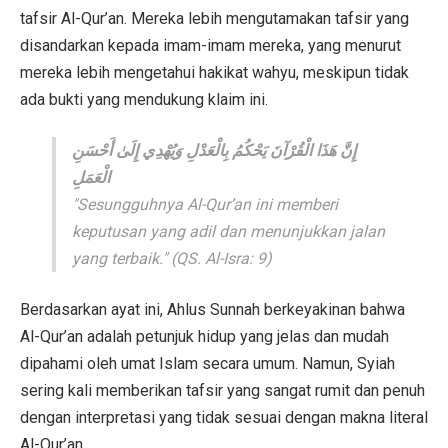
tafsir Al-Qur’an. Mereka lebih mengutamakan tafsir yang
disandarkan kepada imam-imam mereka, yang menurut
mereka lebih mengetahui hakikat wahyu, meskipun tidak
ada bukti yang mendukung klaim ini.
إِنَّ هَذَا الْقُرْآنَ يَحْكُمُ بِالْعَدْلِ وَيُهْدِي إِلَىٰ أَحْسَنِ
الْعَمَلِ
"Sesungguhnya Al-Qur’an ini memberi
keputusan yang adil dan menunjukkan jalan
yang terbaik."
(QS. Al-Isra: 9)
Berdasarkan ayat ini, Ahlus Sunnah berkeyakinan bahwa
Al-Qur’an adalah petunjuk hidup yang jelas dan mudah
dipahami oleh umat Islam secara umum. Namun, Syiah
sering kali memberikan tafsir yang sangat rumit dan penuh
dengan interpretasi yang tidak sesuai dengan makna literal
Al-Qur’an.