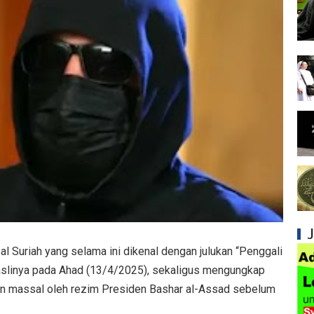
Syiah dan Penyimpangan dalam Akidah Islam
Kesalahan Syiah dalam Menyikapi Khalifah A
Syiah dan Konsep Imamah yang Tidak Masuk
Syiah dan Ketidakkonsistenan dalam Konse
Syiah dan Kedustaan tentang Hak Kekhalifa
Syiah dan Ketidakbenaran Ajarannya tentan
Syiah dan Kedustaan tentang Peristiwa Karb
Syiah dan Upaya Merusak Ukhuwah Islamiya
al Suriah yang selama ini dikenal dengan julukan “Penggali
Syiah dan Klaim Palsu tentang Imam Mahdi 
aslinya pada Ahad (13/4/2025), sekaligus mengungkap
Kesalahan Syiah dalam Menjadikan Imam seb
an massal oleh rezim Presiden Bashar al-Assad sebelum
Mengapa Syiah Menganggap Ulama Sunni s