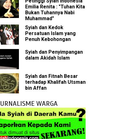
Petinggi Syiah Indonesia
Emilia Renita : "Tuhan Kita
Bukan Tuhannya Nabi
bu Bakar
Muhammad"
Syiah dan Kedok
 Akal dalam Islam
Persatuan Islam yang
Penuh Kebohongan
p Mahdi
Syiah dan Penyimpangan
dalam Akidah Islam
han
g Wilayah Imam
Syiah dan Fitnah Besar
terhadap Khalifah Utsman
ala
bin Affan
h
JURNALISME WARGA
yang Akan Muncul
agai Perantara kepada Allah
ebagai Musuh?