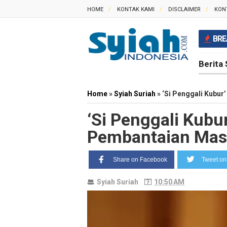
HOME
KONTAK KAMI
DISCLAIMER
KON
BRE
Berita 
Home
»
Syiah Suriah
»
‘Si Penggali Kubu
‘Si Penggali Kubu
Pembantaian Mas
Share on Facebook
Tweet on 
Syiah Suriah
10:50 AM