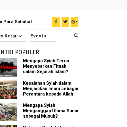
n Para Sahabat
liki Ilmu Ghaib?
m Kerja
Events
 Nabi Pengkhianat?
ENTRI POPULER
Rasulullah
Mengapa Syiah Terus
Menyebarkan Fitnah
abat Nabi
dalam Sejarah Islam?
hih Sunni
Kesalahan Syiah dalam
Menjadikan Imam sebagai
Perantara kepada Allah
sman bin Affan
Mengapa Syiah
Menganggap Ulama Sunni
sebagai Musuh?
 tentang Khalifah