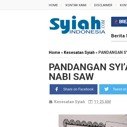
HOME
KONTAK KAMI
DISCLAIMER
KON
BRE
Berita 
Home
»
Kesesatan Syiah
»
PANDANGAN SY
PANDANGAN SYI
NABI SAW
Share on Facebook
Tweet on 
Kesesatan Syiah
11:25 AM