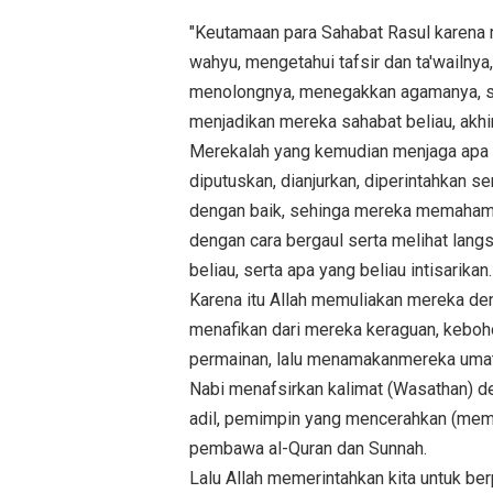
"Keutamaan para Sahabat Rasul karena 
wahyu, mengetahui tafsir dan ta'wailnya,
menolongnya, menegakkan agamanya, se
menjadikan mereka sahabat beliau, akhi
Merekalah yang kemudian menjaga apa y
diputuskan, dianjurkan, diperintahkan 
dengan baik, sehinga mereka memahami 
dengan cara bergaul serta melihat lang
beliau, serta apa yang beliau intisarikan.
Karena itu Allah memuliakan mereka de
menafikan dari mereka keraguan, keboh
permainan, lalu menamakanmereka umat
Nabi menafsirkan kalimat (Wasathan) d
adil, pemimpin yang mencerahkan (membe
pembawa al-Quran dan Sunnah.
Lalu Allah memerintahkan kita untuk be