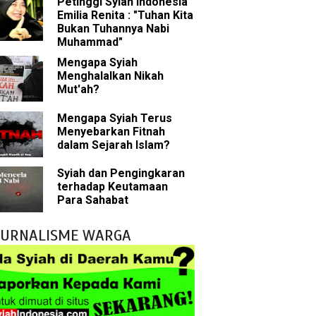
Petinggi Syiah Indonesia
Emilia Renita : "Tuhan Kita
Bukan Tuhannya Nabi
 tentang Khalifah
Muhammad"
Mengapa Syiah
Menghalalkan Nikah
Mut'ah?
bu Bakar
Mengapa Syiah Terus
Menyebarkan Fitnah
 Akal dalam Islam
dalam Sejarah Islam?
p Mahdi
Syiah dan Pengingkaran
terhadap Keutamaan
han
Para Sahabat
g Wilayah Imam
JURNALISME WARGA
ala
h
 Keliru