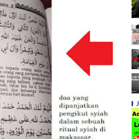
Mengapa Syiah Menghalalkan Nikah Mut'ah?
Syiah dan Penyelewengan dalam Pemahaman
Syiah dan Penyimpangan dalam Akidah Islam
Kesalahan Syiah dalam Menyikapi Khalifah A
Syiah dan Konsep Imamah yang Tidak Masuk
Syiah dan Ketidakkonsistenan dalam Konse
Syiah dan Kedustaan tentang Hak Kekhalifa
Syiah dan Ketidakbenaran Ajarannya tentan
Syiah dan Kedustaan tentang Peristiwa Karb
Syiah dan Upaya Merusak Ukhuwah Islamiya
Syiah dan Penggunaan Ayat Al-Qur'an secara