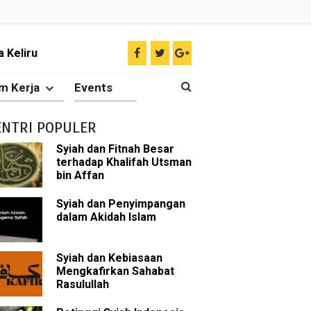
il tentang Ahlul Bait
Diakui oleh Islam
m Kerja
Events
n Para Sahabat
ENTRI POPULER
liki Ilmu Ghaib?
Syiah dan Fitnah Besar
terhadap Khalifah Utsman
 Nabi Pengkhianat?
bin Affan
Rasulullah
Syiah dan Penyimpangan
dalam Akidah Islam
abat Nabi
Syiah dan Kebiasaan
hih Sunni
Mengkafirkan Sahabat
Rasulullah
sman bin Affan