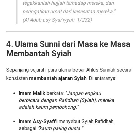
tegakkanlah hujjah terhadap mereka, dan
peringatkan umat dari kesesatan mereka."
(Al-Adab asy-Syar'iyyah, 1/232)
4. Ulama Sunni dari Masa ke Masa
Membantah Syiah
Sepanjang sejarah, para ulama besar Ahlus Sunnah secara
konsisten
membantah ajaran Syiah
. Di antaranya:
Imam Malik
berkata:
"Jangan engkau
berbicara dengan Rafidhah (Syiah), mereka
adalah kaum pembohong."
Imam Asy-Syafi’i
menyebut Syiah Rafidhah
sebagai
"kaum paling dusta."