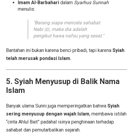
Imam Al-Barbahari
dalam
Syarhus Sunnah
menulis:
"Barang siapa mencela sahabat
Nabi ﷺ, maka dia adalah
pengikut hawa nafsu yang sesat."
Bantahan ini bukan karena benci pribadi, tapi karena
Syiah
telah merusak pondasi Islam.
5. Syiah Menyusup di Balik Nama
Islam
Banyak ulama Sunni juga memperingatkan bahwa
Syiah
sering menyusup dengan wajah Islam
, membawa istilah
“cinta Ahlul Bait” padahal isinya penghinaan terhadap
sahabat dan pemutarbalikan sejarah.