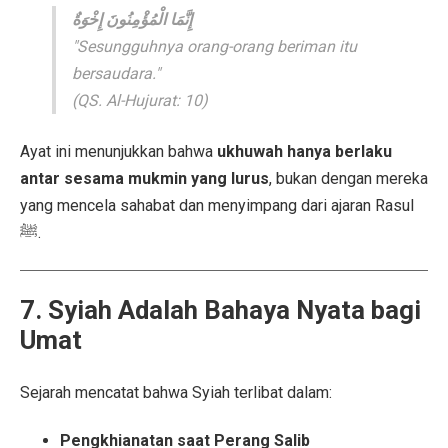
إِنَّمَا الْمُؤْمِنُونَ إِخْوَةٌ
"Sesungguhnya orang-orang beriman itu
bersaudara."
(QS. Al-Hujurat: 10)
Ayat ini menunjukkan bahwa
ukhuwah hanya berlaku
antar sesama mukmin yang lurus
, bukan dengan mereka
yang mencela sahabat dan menyimpang dari ajaran Rasul
ﷺ.
7. Syiah Adalah Bahaya Nyata bagi
Umat
Sejarah mencatat bahwa Syiah terlibat dalam:
Pengkhianatan saat Perang Salib