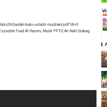
yks3tl/bedah-buku-ustadz-mudzakir.pdf?dl=0
 Izzuddin Fuad Al Hazimi, Mudir PPTQ An Nahl Grabag