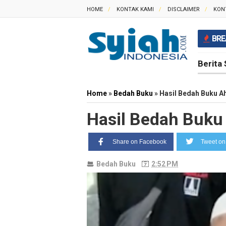
HOME
KONTAK KAMI
DISCLAIMER
KON
BRE
Berita 
Home
»
Bedah Buku
»
Hasil Bedah Buku A
Hasil Bedah Buku
Share on Facebook
Tweet on 
Bedah Buku
2:52 PM