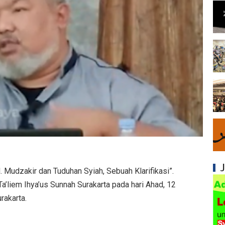
Mengapa Syiah Menghalalkan Nikah Mut'ah?
Syiah dan Penyelewengan dalam Pemahaman
Syiah dan Penyimpangan dalam Akidah Islam
Kesalahan Syiah dalam Menyikapi Khalifah A
Syiah dan Konsep Imamah yang Tidak Masuk
Syiah dan Ketidakkonsistenan dalam Konse
Syiah dan Kedustaan tentang Hak Kekhalifa
Syiah dan Ketidakbenaran Ajarannya tentan
 Mudzakir dan Tuduhan Syiah, Sebuah Klarifikasi”.
Syiah dan Kedustaan tentang Peristiwa Karb
Ta’liem Ihya’us Sunnah Surakarta pada hari Ahad, 12
rakarta.
Syiah dan Upaya Merusak Ukhuwah Islamiya
Syiah dan Penggunaan Ayat Al-Qur'an secara