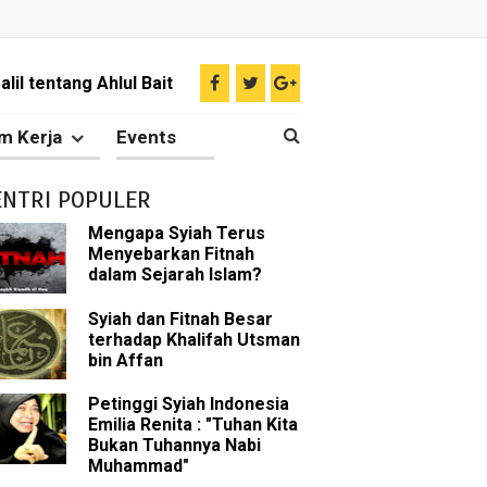
il tentang Ahlul Bait
Diakui oleh Islam
m Kerja
Events
n Para Sahabat
ENTRI POPULER
liki Ilmu Ghaib?
Mengapa Syiah Terus
Menyebarkan Fitnah
 Nabi Pengkhianat?
dalam Sejarah Islam?
Rasulullah
Syiah dan Fitnah Besar
terhadap Khalifah Utsman
bin Affan
abat Nabi
Petinggi Syiah Indonesia
hih Sunni
Emilia Renita : "Tuhan Kita
Bukan Tuhannya Nabi
sman bin Affan
Muhammad"