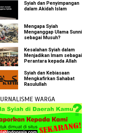
Syiah dan Penyimpangan
dalam Akidah Islam
 tentang Khalifah
Mengapa Syiah
Menganggap Ulama Sunni
sebagai Musuh?
bu Bakar
Kesalahan Syiah dalam
Menjadikan Imam sebagai
 Akal dalam Islam
Perantara kepada Allah
p Mahdi
Syiah dan Kebiasaan
Mengkafirkan Sahabat
han
Rasulullah
g Wilayah Imam
JURNALISME WARGA
ala
h
 Keliru