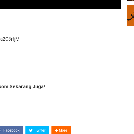
7a2C3rfjM
com Sekarang Juga!
Facebook
Twitter
More