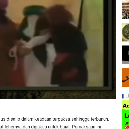
Syiah dan Penyimpangan dalam Akidah Islam
Kesalahan Syiah dalam Menyikapi Khalifah A
Syiah dan Konsep Imamah yang Tidak Masuk
Syiah dan Ketidakkonsistenan dalam Konse
Syiah dan Kedustaan tentang Hak Kekhalifa
Syiah dan Ketidakbenaran Ajarannya tentan
Syiah dan Kedustaan tentang Peristiwa Karb
Syiah dan Upaya Merusak Ukhuwah Islamiya
Syiah dan Klaim Palsu tentang Imam Mahdi 
Kesalahan Syiah dalam Menjadikan Imam seb
us disalib dalam keadaan terpaksa sehingga terbunuh,
t lehernya dan dipaksa untuk baiat. Pemaksaan ini
Mengapa Syiah Menganggap Ulama Sunni s