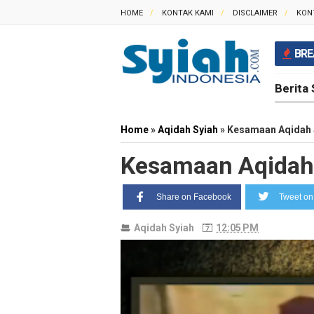
HOME
KONTAK KAMI
DISCLAIMER
KON
BRE
Berita 
Home
»
Aqidah Syiah
»
Kesamaan Aqidah 
Kesamaan Aqidah 
Share on Facebook
Tweet on 
Aqidah Syiah
12:05 PM