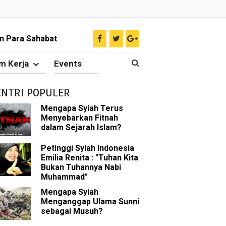
n Para Sahabat
liki Ilmu Ghaib?
m Kerja
Events
 Nabi Pengkhianat?
ENTRI POPULER
Rasulullah
Mengapa Syiah Terus
Menyebarkan Fitnah
abat Nabi
dalam Sejarah Islam?
hih Sunni
Petinggi Syiah Indonesia
Emilia Renita : "Tuhan Kita
Bukan Tuhannya Nabi
sman bin Affan
Muhammad"
Mengapa Syiah
Menganggap Ulama Sunni
sebagai Musuh?
 tentang Khalifah