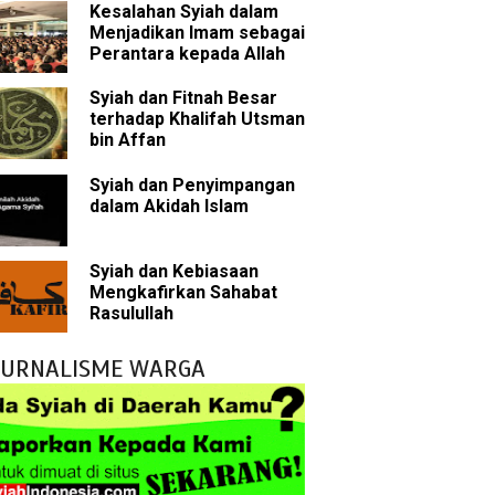
Kesalahan Syiah dalam
Menjadikan Imam sebagai
Perantara kepada Allah
bu Bakar
Syiah dan Fitnah Besar
 Akal dalam Islam
terhadap Khalifah Utsman
bin Affan
p Mahdi
Syiah dan Penyimpangan
dalam Akidah Islam
han
g Wilayah Imam
Syiah dan Kebiasaan
Mengkafirkan Sahabat
ala
Rasulullah
h
JURNALISME WARGA
yang Akan Muncul
agai Perantara kepada Allah
ebagai Musuh?