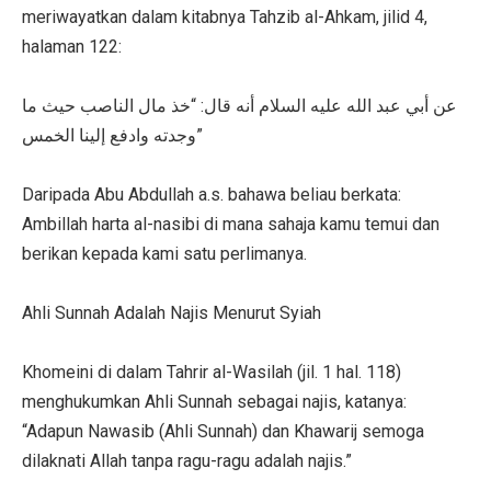
meriwayatkan dalam kitabnya Tahzib al-Ahkam, jilid 4,
halaman 122:
عن أبي عبد الله عليه السلام أنه قال: “خذ مال الناصب حيث ما
وجدته وادفع إلينا الخمس”
Daripada Abu Abdullah a.s. bahawa beliau berkata:
Ambillah harta al-nasibi di mana sahaja kamu temui dan
berikan kepada kami satu perlimanya.
Ahli Sunnah Adalah Najis Menurut Syiah
Khomeini di dalam Tahrir al-Wasilah (jil. 1 hal. 118)
menghukumkan Ahli Sunnah sebagai najis, katanya:
“Adapun Nawasib (Ahli Sunnah) dan Khawarij semoga
dilaknati Allah tanpa ragu-ragu adalah najis.”