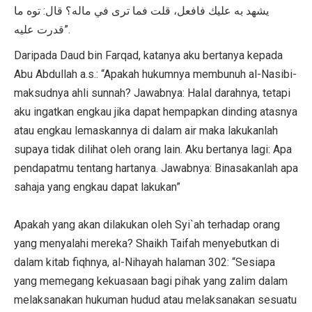
يشهد به عليك فافعل، قلت فما ترى في ماله؟ قال: توه ما
قدرت عليه”.
Daripada Daud bin Farqad, katanya aku bertanya kepada
Abu Abdullah a.s.: “Apakah hukumnya membunuh al-Nasibi-
maksudnya ahli sunnah? Jawabnya: Halal darahnya, tetapi
aku ingatkan engkau jika dapat hempapkan dinding atasnya
atau engkau lemaskannya di dalam air maka lakukanlah
supaya tidak dilihat oleh orang lain. Aku bertanya lagi: Apa
pendapatmu tentang hartanya. Jawabnya: Binasakanlah apa
sahaja yang engkau dapat lakukan”
Apakah yang akan dilakukan oleh Syi`ah terhadap orang
yang menyalahi mereka? Shaikh Taifah menyebutkan di
dalam kitab fiqhnya, al-Nihayah halaman 302: “Sesiapa
yang memegang kekuasaan bagi pihak yang zalim dalam
melaksanakan hukuman hudud atau melaksanakan sesuatu