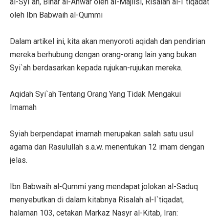
al-Syi`ah, Bihar al-Anwar oleh al-Majlisi, Risalah al-I`tiqadat
oleh Ibn Babwaih al-Qummi
Dalam artikel ini, kita akan menyoroti aqidah dan pendirian
mereka berhubung dengan orang-orang lain yang bukan
Syi`ah berdasarkan kepada rujukan-rujukan mereka.
Aqidah Syi`ah Tentang Orang Yang Tidak Mengakui
Imamah
Syiah berpendapat imamah merupakan salah satu usul
agama dan Rasulullah s.a.w. menentukan 12 imam dengan
jelas.
Ibn Babwaih al-Qummi yang mendapat jolokan al-Saduq
menyebutkan di dalam kitabnya Risalah al-I`tiqadat,
halaman 103, cetakan Markaz Nasyr al-Kitab, Iran: