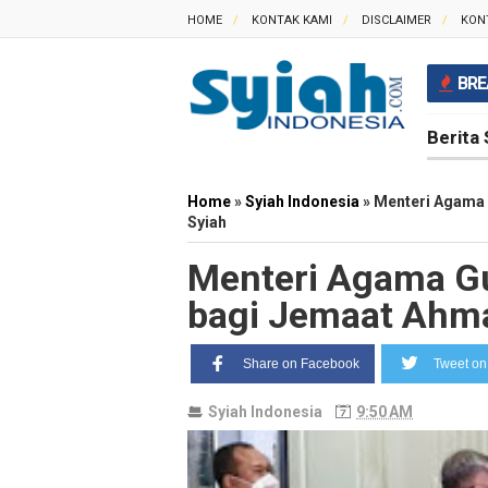
HOME
KONTAK KAMI
DISCLAIMER
KON
BRE
Berita 
Home
»
Syiah Indonesia
»
Menteri Agama 
Syiah
Menteri Agama Gu
bagi Jemaat Ahma
Share on Facebook
Tweet on 
Syiah Indonesia
9:50 AM