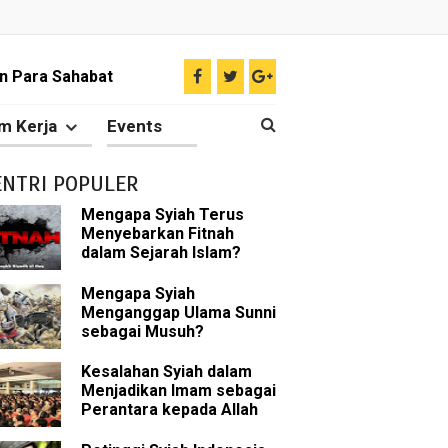
n Para Sahabat
liki Ilmu Ghaib?
m Kerja
Events
 Nabi Pengkhianat?
ENTRI POPULER
Rasulullah
Mengapa Syiah Terus
Menyebarkan Fitnah
abat Nabi
dalam Sejarah Islam?
hih Sunni
Mengapa Syiah
Menganggap Ulama Sunni
sebagai Musuh?
sman bin Affan
Kesalahan Syiah dalam
Menjadikan Imam sebagai
Perantara kepada Allah
 tentang Khalifah