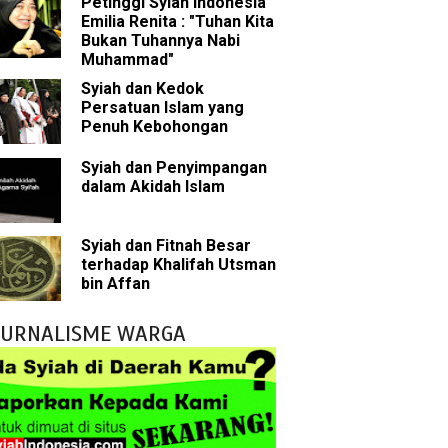
Petinggi Syiah Indonesia
Emilia Renita : "Tuhan Kita
Bukan Tuhannya Nabi
bu Bakar
Muhammad"
Syiah dan Kedok
 Akal dalam Islam
Persatuan Islam yang
Penuh Kebohongan
p Mahdi
Syiah dan Penyimpangan
dalam Akidah Islam
han
g Wilayah Imam
Syiah dan Fitnah Besar
terhadap Khalifah Utsman
ala
bin Affan
h
JURNALISME WARGA
yang Akan Muncul
agai Perantara kepada Allah
ebagai Musuh?