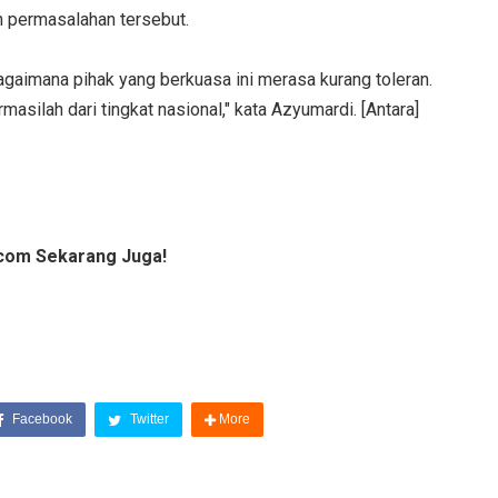
n permasalahan tersebut.
. Bagaimana pihak yang berkuasa ini merasa kurang toleran.
rmasilah dari tingkat nasional," kata Azyumardi. [Antara]
com Sekarang Juga!
Facebook
Twitter
More