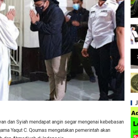
Syiah dan Penyimpangan dalam Akidah Islam
Kesalahan Syiah dalam Menyikapi Khalifah A
Syiah dan Konsep Imamah yang Tidak Masuk
Syiah dan Ketidakkonsistenan dalam Konse
Syiah dan Kedustaan tentang Hak Kekhalifa
Syiah dan Ketidakbenaran Ajarannya tentan
Syiah dan Kedustaan tentang Peristiwa Karb
Syiah dan Upaya Merusak Ukhuwah Islamiya
Syiah dan Klaim Palsu tentang Imam Mahdi 
an dan Syiah mendapat angin segar mengenai kebebasan
Kesalahan Syiah dalam Menjadikan Imam seb
gama Yaqut C. Qoumas mengatakan pemerintah akan
Mengapa Syiah Menganggap Ulama Sunni s