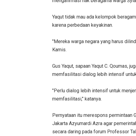
mengafirmasi hak beragama warga Syia
Yaqut tidak mau ada kelompok beragama
karena perbedaan keyakinan.
"Mereka warga negara yang harus dilindu
Kamis.
Gus Yaqut, sapaan Yaqut C. Qoumas, j
memfasilitasi dialog lebih intensif un
"Perlu dialog lebih intensif untuk men
memfasilitasi," katanya.
Pernyataan itu merespons permintaan Gu
Jakarta Azyumardi Azra agar pemerintah
secara daring pada forum Professor Tal