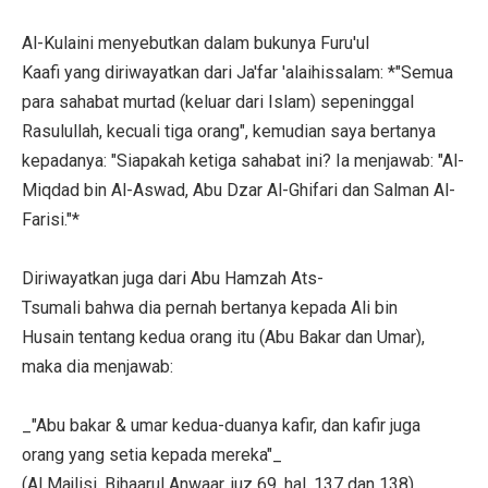
Al-Kulaini menyebutkan dalam bukunya Furu'ul
Kaafi yang diriwayatkan dari Ja'far 'alaihissalam: *"Semua
para sahabat murtad (keluar dari Islam) sepeninggal
Rasulullah, kecuali tiga orang", kemudian saya bertanya
kepadanya: "Siapakah ketiga sahabat ini? Ia menjawab: "Al-
Miqdad bin Al-Aswad, Abu Dzar Al-Ghifari dan Salman Al-
Farisi."*
Diriwayatkan juga dari Abu Hamzah Ats-
Tsumali bahwa dia pernah bertanya kepada Ali bin
Husain tentang kedua orang itu (Abu Bakar dan Umar),
maka dia menjawab:
_"Abu bakar & umar kedua-duanya kafir, dan kafir juga
orang yang setia kepada mereka"_
(Al Majlisi, Bihaarul Anwaar, juz 69, hal. 137 dan 138)