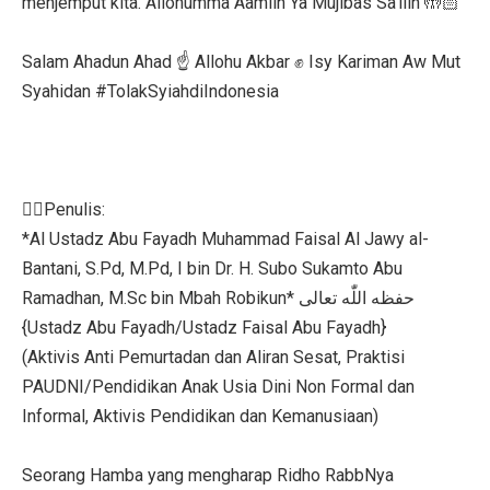
menjemput kita. Allohumma Aamiin Ya Mujibas Sa'ilin 🤲🏻
Salam Ahadun Ahad ☝️ Allohu Akbar ✊ Isy Kariman Aw Mut
Syahidan #TolakSyiahdiIndonesia
✍🏻Penulis:
*Al Ustadz Abu Fayadh Muhammad Faisal Al Jawy al-
Bantani, S.Pd, M.Pd, I bin Dr. H. Subo Sukamto Abu
Ramadhan, M.Sc bin Mbah Robikun* حفظه اللّٰه تعالى
{Ustadz Abu Fayadh/Ustadz Faisal Abu Fayadh}
(Aktivis Anti Pemurtadan dan Aliran Sesat, Praktisi
PAUDNI/Pendidikan Anak Usia Dini Non Formal dan
Informal, Aktivis Pendidikan dan Kemanusiaan)
Seorang Hamba yang mengharap Ridho RabbNya