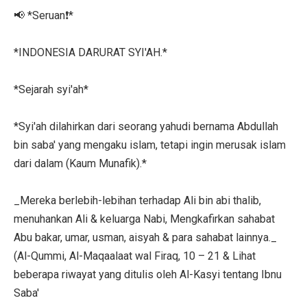
📢 *Seruan❗*
*INDONESIA DARURAT SYI'AH.*
*Sejarah syi'ah*
*Syi'ah dilahirkan dari seorang yahudi bernama Abdullah
bin saba' yang mengaku islam, tetapi ingin merusak islam
dari dalam (Kaum Munafik).*
_Mereka berlebih-lebihan terhadap Ali bin abi thalib,
menuhankan Ali & keluarga Nabi, Mengkafirkan sahabat
Abu bakar, umar, usman, aisyah & para sahabat lainnya._
(Al-Qummi, Al-Maqaalaat wal Firaq, 10 – 21 & Lihat
beberapa riwayat yang ditulis oleh Al-Kasyi tentang Ibnu
Saba'