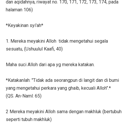
dan aqidahnya, riwayat no. 170, 171, 172, 173, 174, pada
halaman 106)
*Keyakinan syi'ah*
1. Mereka meyakini Alloh tidak mengetahui segala
sesuatu, (Ushuulul Kaafi, 40)
Maha suci Alloh dari apa yg mereka katakan.
*Katakanlah: "Tidak ada seorangpun di langit dan di bumi
yang mengetahui perkara yang ghaib, kecuali Alloh".*
(QS. An-Naml: 65)
2 Mereka meyakini Alloh sama dengan makhluk (bertubuh
seperti tubuh makhluk)