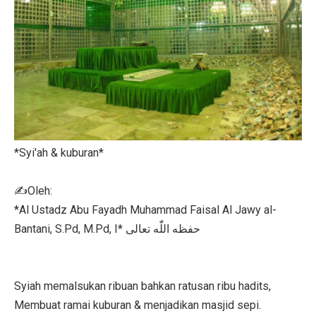
*Syi'ah & kuburan*
✍️Oleh:
*Al Ustadz Abu Fayadh Muhammad Faisal Al Jawy al-
Bantani, S.Pd, M.Pd, I* حفظه اللّٰه تعالى
Syiah memalsukan ribuan bahkan ratusan ribu hadits,
Membuat ramai kuburan & menjadikan masjid sepi.