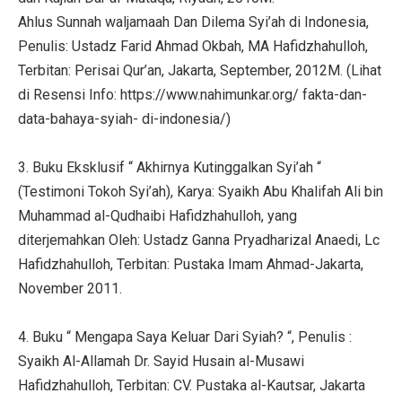
Ahlus Sunnah waljamaah Dan Dilema Syi’ah di Indonesia,
Penulis: Ustadz Farid Ahmad Okbah, MA Hafidzhahulloh,
Terbitan: Perisai Qur’an, Jakarta, September, 2012M. (Lihat
di Resensi Info: https://www.nahimunkar.org/ fakta-dan-
data-bahaya-syiah- di-indonesia/)
3. Buku Eksklusif “ Akhirnya Kutinggalkan Syi’ah “
(Testimoni Tokoh Syi’ah), Karya: Syaikh Abu Khalifah Ali bin
Muhammad al-Qudhaibi Hafidzhahulloh, yang
diterjemahkan Oleh: Ustadz Ganna Pryadharizal Anaedi, Lc
Hafidzhahulloh, Terbitan: Pustaka Imam Ahmad-Jakarta,
November 2011.
4. Buku “ Mengapa Saya Keluar Dari Syiah? “, Penulis :
Syaikh Al-Allamah Dr. Sayid Husain al-Musawi
Hafidzhahulloh, Terbitan: CV. Pustaka al-Kautsar, Jakarta