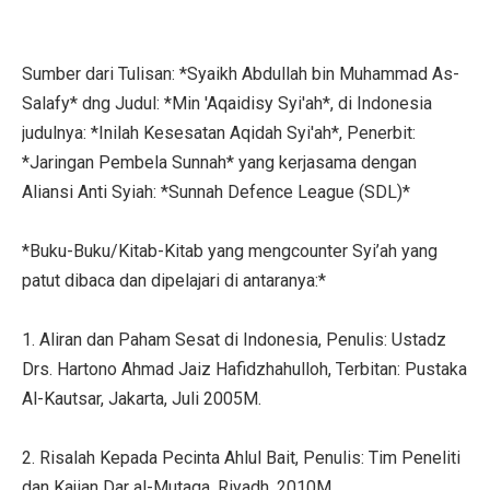
Sumber dari Tulisan: *Syaikh Abdullah bin Muhammad As-
Salafy* dng Judul: *Min 'Aqaidisy Syi'ah*, di Indonesia
judulnya: *Inilah Kesesatan Aqidah Syi'ah*, Penerbit:
*Jaringan Pembela Sunnah* yang kerjasama dengan
Aliansi Anti Syiah: *Sunnah Defence League (SDL)*
*Buku-Buku/Kitab-Kitab yang mengcounter Syi’ah yang
patut dibaca dan dipelajari di antaranya:*
1. Aliran dan Paham Sesat di Indonesia, Penulis: Ustadz
Drs. Hartono Ahmad Jaiz Hafidzhahulloh, Terbitan: Pustaka
Al-Kautsar, Jakarta, Juli 2005M.
2. Risalah Kepada Pecinta Ahlul Bait, Penulis: Tim Peneliti
dan Kajian Dar al-Mutaqa, Riyadh, 2010M.