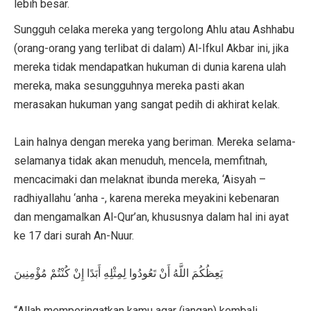
lebih besar.
Sungguh celaka mereka yang tergolong Ahlu atau Ashhabu
(orang-orang yang terlibat di dalam) Al-Ifkul Akbar ini, jika
mereka tidak mendapatkan hukuman di dunia karena ulah
mereka, maka sesungguhnya mereka pasti akan
merasakan hukuman yang sangat pedih di akhirat kelak.
Lain halnya dengan mereka yang beriman. Mereka selama-
selamanya tidak akan menuduh, mencela, memfitnah,
mencacimaki dan melaknat ibunda mereka, ‘Aisyah –
radhiyallahu ‘anha -, karena mereka meyakini kebenaran
dan mengamalkan Al-Qur’an, khususnya dalam hal ini ayat
ke 17 dari surah An-Nuur.
يَعِظُكُمَ اللَّهُ أَنْ تَعُودُوا لِمِثْلِهِ أَبَدًا إِنْ كُنْتُمْ مُؤْمِنِينَ
“Allah memperingatkan kamu agar (jangan) kembali