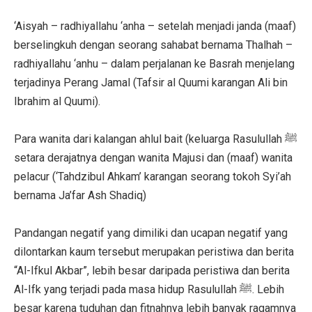
‘Aisyah – radhiyallahu ‘anha – setelah menjadi janda (maaf)
berselingkuh dengan seorang sahabat bernama Thalhah –
radhiyallahu ‘anhu – dalam perjalanan ke Basrah menjelang
terjadinya Perang Jamal (Tafsir al Quumi karangan Ali bin
Ibrahim al Quumi).
Para wanita dari kalangan ahlul bait (keluarga Rasulullah ﷺ
setara derajatnya dengan wanita Majusi dan (maaf) wanita
pelacur (‘Tahdzibul Ahkam’ karangan seorang tokoh Syi’ah
bernama Ja’far Ash Shadiq)
Pandangan negatif yang dimiliki dan ucapan negatif yang
dilontarkan kaum tersebut merupakan peristiwa dan berita
“Al-Ifkul Akbar”, lebih besar daripada peristiwa dan berita
Al-Ifk yang terjadi pada masa hidup Rasulullah ﷺ. Lebih
besar karena tuduhan dan fitnahnya lebih banyak ragamnya