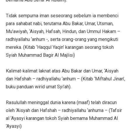
Tidak sempurna iman seseorang sebelum ia membenci
para sahabat nabi, terutama Abu Bakar, Umar, Utsman,
Mu’awiyah, ‘Aisyah, Hafsah, Hindun, dan Ummul Hakam –
radhiyallahu ‘anhum -, serta orang-orang yang mengikuti
mereka. (Kitab ‘Haqqul Yaqin’ karangan seorang tokoh
Syiah Muhammad Bagir Al Majlisi)
Kalimat-kalimat laknat atas Abu Bakar dan Umar, ‘Aisyah
dan Hafshah – radhiyallahu ‘anhum – (Kitab ‘Miftahul Jinan’,
buku panduan wirid umat Syi’ah).
Rasulullah meninggal dunia karena (maaf) telah diracun
oleh ‘Aisyah dan Hafshah – radhiyallahu ‘anhuma – (Tafsir
al ‘Ayasyi karangan tokoh Syiah bernama Muhammad Al
‘Ayasyi)