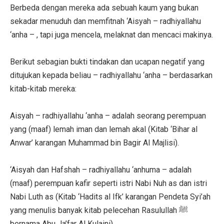
Berbeda dengan mereka ada sebuah kaum yang bukan
sekadar menuduh dan memfitnah ‘Aisyah – radhiyallahu
‘anha – , tapi juga mencela, melaknat dan mencaci makinya.
Berikut sebagian bukti tindakan dan ucapan negatif yang
ditujukan kepada beliau – radhiyallahu ‘anha – berdasarkan
kitab-kitab mereka:
Aisyah – radhiyallahu ‘anha – adalah seorang perempuan
yang (maaf) lemah iman dan lemah akal (Kitab ‘Bihar al
Anwar’ karangan Muhammad bin Bagir Al Majlisi).
‘Aisyah dan Hafshah – radhiyallahu ‘anhuma – adalah
(maaf) perempuan kafir seperti istri Nabi Nuh as dan istri
Nabi Luth as (Kitab ‘Hadits al Ifk’ karangan Pendeta Syi’ah
yang menulis banyak kitab pelecehan Rasulullah ﷺ
bernama Abu Ja’far Al Kulaini).