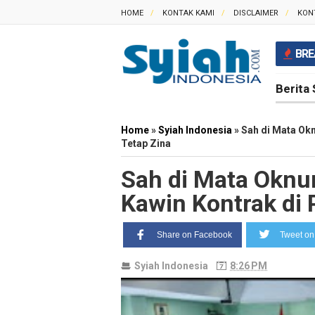
HOME
KONTAK KAMI
DISCLAIMER
KON
BRE
Berita 
Home
»
Syiah Indonesia
»
Sah di Mata Ok
Tetap Zina
Sah di Mata Oknu
Kawin Kontrak di 
Share on Facebook
Tweet on 
Syiah Indonesia
8:26 PM