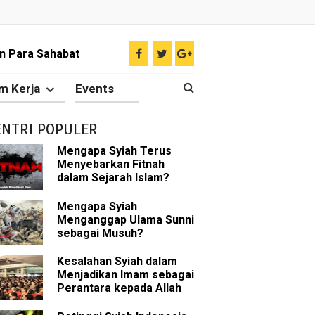
n Para Sahabat
liki Ilmu Ghaib?
m Kerja
Events
 Nabi Pengkhianat?
ENTRI POPULER
Rasulullah
Mengapa Syiah Terus
Menyebarkan Fitnah
abat Nabi
dalam Sejarah Islam?
hih Sunni
Mengapa Syiah
Menganggap Ulama Sunni
sebagai Musuh?
sman bin Affan
Kesalahan Syiah dalam
Menjadikan Imam sebagai
Perantara kepada Allah
 tentang Khalifah