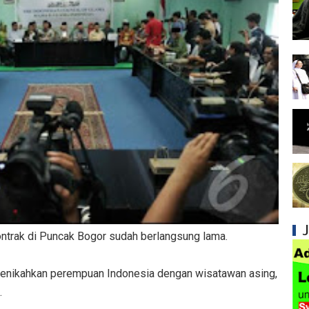
Syiah dan Penyimpangan dalam Akidah Islam
Kesalahan Syiah dalam Menyikapi Khalifah A
Syiah dan Konsep Imamah yang Tidak Masuk
Syiah dan Ketidakkonsistenan dalam Konse
Syiah dan Kedustaan tentang Hak Kekhalifa
Syiah dan Ketidakbenaran Ajarannya tentan
Syiah dan Kedustaan tentang Peristiwa Karb
Syiah dan Upaya Merusak Ukhuwah Islamiya
ontrak di Puncak Bogor sudah berlangsung lama.
Syiah dan Klaim Palsu tentang Imam Mahdi 
enikahkan perempuan Indonesia dengan wisatawan asing,
Kesalahan Syiah dalam Menjadikan Imam seb
.
Mengapa Syiah Menganggap Ulama Sunni s