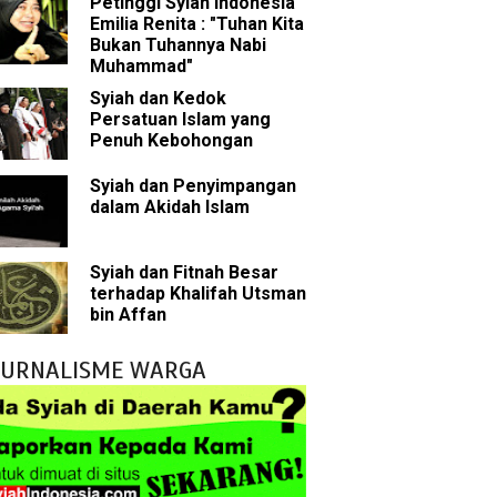
Petinggi Syiah Indonesia
Emilia Renita : "Tuhan Kita
Bukan Tuhannya Nabi
bu Bakar
Muhammad"
Syiah dan Kedok
 Akal dalam Islam
Persatuan Islam yang
Penuh Kebohongan
p Mahdi
Syiah dan Penyimpangan
dalam Akidah Islam
han
g Wilayah Imam
Syiah dan Fitnah Besar
terhadap Khalifah Utsman
ala
bin Affan
h
JURNALISME WARGA
yang Akan Muncul
agai Perantara kepada Allah
ebagai Musuh?