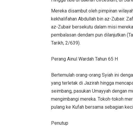
Mereka disambut oleh pimpinan wilayah 
kekhalifahan Abdullah bin az-Zubair. Z
az-Zubair bersekutu dalam misi mereka.
pembalasan dendam pun dilanjutkan (Tar
Tarikh, 2/639).
Perang Ainul Wardah Tahun 65 H
Bertemulah orang-orang Syiah ini deng
yang terletak di Jazirah hingga mencapai
seimbang, pasukan Umayyah dengan mud
mengimbangi mereka. Tokoh-tokoh merek
pulang ke Kufah bersama sebagian kecil
Penutup