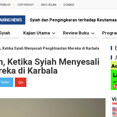
TRIBUSI
COPYRIGHT
INFO IKLAN
DONASI
AKING NEWS
Syiah dan Pengingkaran terhadap Keutamaa
Mengapa Syiah Mengklaim Imam Mereka Memi
Syiah
Kajian Utama
Review Buku
Progra
Mengapa Syiah Menganggap Semua Sahabat
 Ketika Syiah Menyesali Pengkhiantan Mereka di Karbala
Syiah dan Kebiasaan Mengkafirkan Sahabat 
, Ketika Syiah Menyesali
Kesalahan Syiah dalam Menyikapi Peran Sah
eka di Karbala
Syiah dan Pengingkaran terhadap Hadis Sha
Twitter
Syiah dan Fitnah Besar terhadap Khalifah Ut
Mengapa Syiah Menghalalkan Nikah Mut'ah?
Syiah dan Penyelewengan dalam Pemahaman