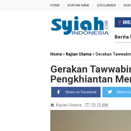
HOME
KONTAK KAMI
DISCLAIMER
KON
BRE
Berita 
Home
»
Kajian Utama
»
Gerakan Tawwabin,
Gerakan Tawwabin
Pengkhiantan Mer
Share on Facebook
Tweet on 
Kajian Utama
10:13 AM