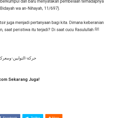
berkumpul dan baru menyatakan pembelaan terhadapnya
l-Bidayah wa an-Nihayah, 11/697).
sir juga menjadi pertanyaan bagi kita. Dimana keberanian
saat peristiwa itu terjadi? Di saat cucu Rasulullah ﷺ
m/ar/حركة-التوابين-ومعركة-عين-الوردة
com Sekarang Juga!
Facebook
Twitter
More