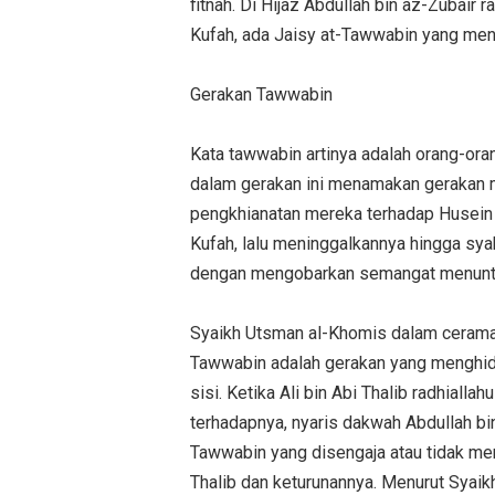
fitnah. Di Hijaz Abdullah bin az-Zubair
Gerakan Tawwabin
Kata tawwabin artinya adalah orang-or
dalam gerakan ini menamakan gerakan 
pengkhianatan mereka terhadap Husein
Kufah, lalu meninggalkannya hingga sy
Syaikh Utsman al-Khomis dalam cerama
Tawwabin adalah gerakan yang menghid
sisi. Ketika Ali bin Abi Thalib radhial
terhadapnya, nyaris dakwah Abdullah bi
Tawwabin yang disengaja atau tidak me
Thalib dan keturunannya. Menurut Syaik