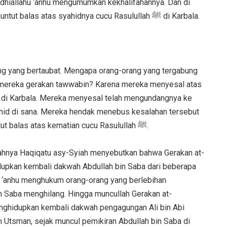
 radhiallahu ‘anhu mengumumkan kekhalifahannya. Dan di
Kufah, ada Jaisy at-Tawwabin yang menuntut balas atas syahidnya cucu Rasulullah ﷺ di Karbala.
ang yang bertaubat. Mengapa orang-orang yang tergabung
mereka gerakan tawwabin? Karena mereka menyesal atas
 di Karbala. Mereka menyesal telah mengundangnya ke
ahid di sana. Mereka hendak menebus kesalahan tersebut
dengan mengobarkan semangat menuntut balas atas kematian cucu Rasulullah ﷺ.
hnya Haqiqatu asy-Syiah menyebutkan bahwa Gerakan at-
upkan kembali dakwah Abdullah bin Saba dari beberapa
lahu ‘anhu menghukum orang-orang yang berlebihan
n Saba menghilang. Hingga muncullah Gerakan at-
nghidupkan kembali dakwah pengagungan Ali bin Abi
h Utsman, sejak muncul pemikiran Abdullah bin Saba di