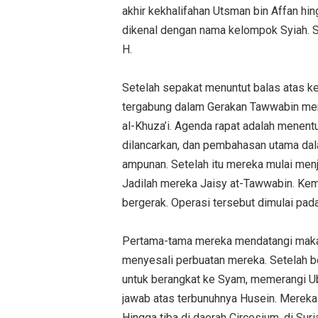
akhir kekhalifahan Utsman bin Affan h
dikenal dengan nama kelompok Syiah. S
H.
Setelah sepakat menuntut balas atas ke
tergabung dalam Gerakan Tawwabin men
al-Khuza’i. Agenda rapat adalah menent
dilancarkan, dan pembahasan utama dal
ampunan. Setelah itu mereka mulai menj
Jadilah mereka Jaisy at-Tawwabin. Kem
bergerak. Operasi tersebut dimulai pada
Pertama-tama mereka mendatangi maka
menyesali perbuatan mereka. Setelah 
untuk berangkat ke Syam, memerangi Ub
jawab atas terbunuhnya Husein. Mereka 
Hingga tiba di daerah Circesium, di Suria