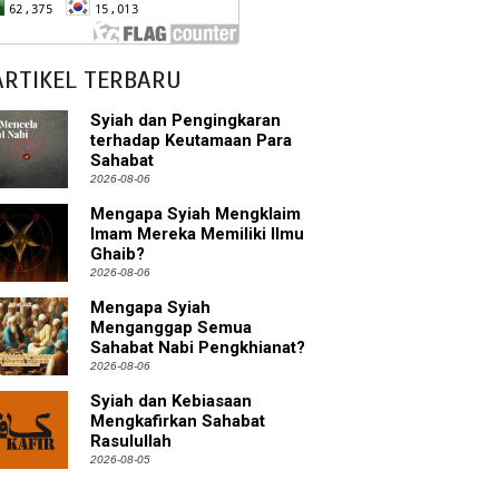
bu Bakar
ARTIKEL TERBARU
 Akal dalam Islam
Syiah dan Pengingkaran
terhadap Keutamaan Para
Sahabat
p Mahdi
2026-08-06
han
Mengapa Syiah Mengklaim
Imam Mereka Memiliki Ilmu
Ghaib?
g Wilayah Imam
2026-08-06
ala
Mengapa Syiah
Menganggap Semua
Sahabat Nabi Pengkhianat?
h
2026-08-06
yang Akan Muncul
Syiah dan Kebiasaan
Mengkafirkan Sahabat
Rasulullah
agai Perantara kepada Allah
2026-08-05
ebagai Musuh?