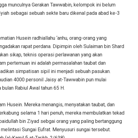
ingga munculnya Gerakan Tawwabin, kelompok ini belum
yiah sebagai sebuah sekte baru dikenal pada abad ke-3
matian Husein radhiallahu ‘anhu, orang-orang yang
gadakan rapat perdana. Dipimpin oleh Sulaiman bin Shard
ukan sikap, teknis operasi perlawanan yang akan
am pertemuan ini adalah permasalahan taubat dan
adikan simpatisan sipil ini menjadi sebuah pasukan.
udian 4000 personil Jaisy at-Tawwabin pun mulai
 bulan Rabiul Awal tahun 65 H.
m Husein. Mereka menangis, menyatakan taubat, dan
berkabung selama 1 hari penuh, mereka membulatkan tekad
aidullah bin Ziyad sebgai orang yang paling bertanggung
melintasi Sungai Eufrat. Menyusuri sungai tersebut.
h (al-Kamil fi at-Tarikh, 2/638).