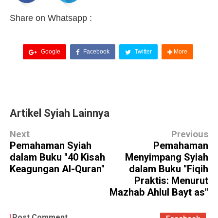
Share on Whatsapp :
Google
Facebook
Twitter
More
Artikel Syiah Lainnya
Next
Previous
Pemahaman Syiah
Pemahaman
dalam Buku "40 Kisah
Menyimpang Syiah
Keagungan Al-Quran"
dalam Buku "Fiqih
Praktis: Menurut
Mazhab Ahlul Bayt as"
Post Comment