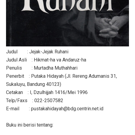
Judul : Jejak-Jejak Ruhani
Judul Asli : Hikmat-ha va Andaruz-ha
Penulis : Murtadha Muthahhari
Penerbit : Putaka Hidayah (Jl. Rereng Adumanis 31,
Sukaluyu, Bandung 40123)
Cetakan : I, Dzulhijjah 1416/Mei 1996
Telp/Faxs : 022-2507582
E-mail : pustakahidayah@bdg.centrin.net.id
Buku ini berisi tentang: