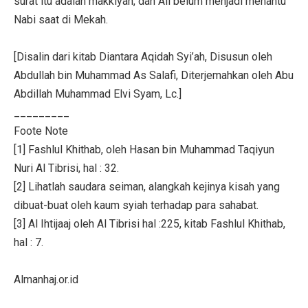
surat itu adalah makkiyah, dan Ali belum menjadi menantu
Nabi saat di Mekah.
[Disalin dari kitab Diantara Aqidah Syi’ah, Disusun oleh
Abdullah bin Muhammad As Salafi, Diterjemahkan oleh Abu
Abdillah Muhammad Elvi Syam, Lc.]
_________
Foote Note
[1] Fashlul Khithab, oleh Hasan bin Muhammad Taqiyun
Nuri Al Tibrisi, hal : 32.
[2] Lihatlah saudara seiman, alangkah kejinya kisah yang
dibuat-buat oleh kaum syiah terhadap para sahabat.
[3] Al Ihtijaaj oleh Al Tibrisi hal :225, kitab Fashlul Khithab,
hal : 7.
Almanhaj.or.id