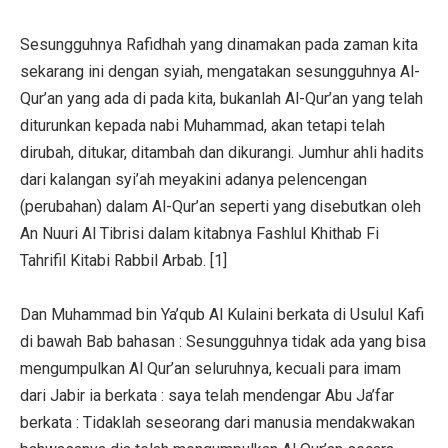
Sesungguhnya Rafidhah yang dinamakan pada zaman kita
sekarang ini dengan syiah, mengatakan sesungguhnya Al-
Qur’an yang ada di pada kita, bukanlah Al-Qur’an yang telah
diturunkan kepada nabi Muhammad, akan tetapi telah
dirubah, ditukar, ditambah dan dikurangi. Jumhur ahli hadits
dari kalangan syi’ah meyakini adanya pelencengan
(perubahan) dalam Al-Qur’an seperti yang disebutkan oleh
An Nuuri Al Tibrisi dalam kitabnya Fashlul Khithab Fi
Tahrifil Kitabi Rabbil Arbab. [1]
Dan Muhammad bin Ya’qub Al Kulaini berkata di Usulul Kafi
di bawah Bab bahasan : Sesungguhnya tidak ada yang bisa
mengumpulkan Al Qur’an seluruhnya, kecuali para imam
dari Jabir ia berkata : saya telah mendengar Abu Ja’far
berkata : Tidaklah seseorang dari manusia mendakwakan