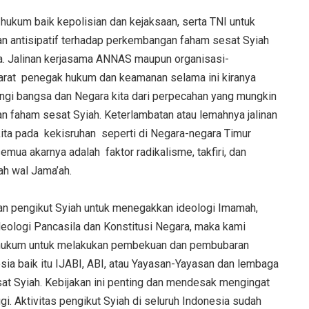
ukum baik kepolisian dan kejaksaan, serta TNI untuk
an antisipatif terhadap perkembangan faham sesat Syiah
ia. Jalinan kerjasama ANNAS maupun organisasi-
arat penegak hukum dan keamanan selama ini kiranya
dungi bangsa dan Negara kita dari perpecahan yang mungkin
n faham sesat Syiah. Keterlambatan atau lemahnya jalinan
ita pada kekisruhan seperti di Negara-negara Timur
emua akarnya adalah faktor radikalisme, takfiri, dan
h wal Jama’ah.
an pengikut Syiah untuk menegakkan ideologi Imamah,
deologi Pancasila dan Konstitusi Negara, maka kami
hukum untuk melakukan pembekuan dan pembubaran
nesia baik itu IJABI, ABI, atau Yayasan-Yayasan dan lembaga
esat Syiah. Kebijakan ini penting dan mendesak mengingat
i. Aktivitas pengikut Syiah di seluruh Indonesia sudah