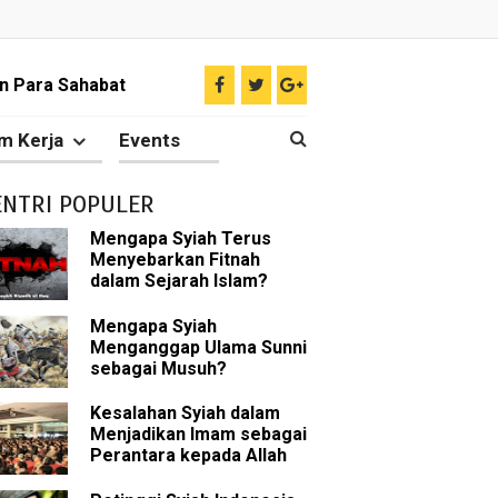
liki Ilmu Ghaib?
 Nabi Pengkhianat?
m Kerja
Events
Rasulullah
ENTRI POPULER
abat Nabi
Mengapa Syiah Terus
Menyebarkan Fitnah
hih Sunni
dalam Sejarah Islam?
sman bin Affan
Mengapa Syiah
Menganggap Ulama Sunni
sebagai Musuh?
Kesalahan Syiah dalam
 tentang Khalifah
Menjadikan Imam sebagai
Perantara kepada Allah