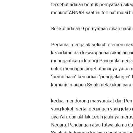
tersebut adalah bentuk pernyataan sika
menurut ANNAS saat ini terlihat mulai h
Berikut adalah 9 pernyataan sikap has
Pertama, mengajak seluruh elemen mas
kesadaran dan kewaspadaan akan ancam
menggantikan ideologi Pancasila menja
untuk mencapai target utamanya yaitu 
“pembinaan” kemudian “penggalangan” la
komunis maupun Syiah melakukan cara ge
kedua, mendorong masyarakat dan Peme
yang kokoh serta pegangan yang jelas 
syari’ah, dan akhlak.Lebih jauhnya me
Negara. Pandangan atau fatwa ulama d
Syiah di Indonesia kiranya dapat menja