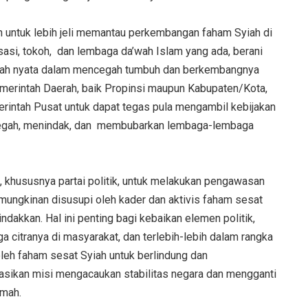
untuk lebih jeli memantau perkembangan faham Syiah di
asi, tokoh, dan lembaga da’wah Islam yang ada, berani
gkah nyata dalam mencegah tumbuh dan berkembangnya
merintah Daerah, baik Propinsi maupun Kabupaten/Kota,
intah Pusat untuk dapat tegas pula mengambil kebijakan
cegah, menindak, dan membubarkan lembaga-lembaga
k, khususnya partai politik, untuk melakukan pengawasan
mungkinan disusupi oleh kader dan aktivis faham sesat
dakkan. Hal ini penting bagi kebaikan elemen politik,
aga citranya di masyarakat, dan terlebih-lebih dalam rangka
oleh faham sesat Syiah untuk berlindung dan
sikan misi mengacaukan stabilitas negara dan mengganti
amah.