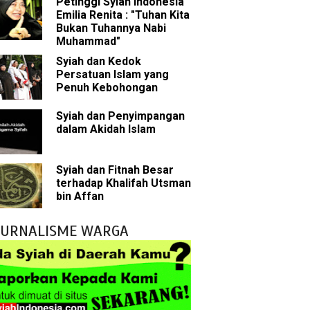
Petinggi Syiah Indonesia
bu Bakar
Emilia Renita : "Tuhan Kita
Bukan Tuhannya Nabi
 Akal dalam Islam
Muhammad"
Syiah dan Kedok
p Mahdi
Persatuan Islam yang
Penuh Kebohongan
han
Syiah dan Penyimpangan
dalam Akidah Islam
g Wilayah Imam
ala
Syiah dan Fitnah Besar
terhadap Khalifah Utsman
h
bin Affan
yang Akan Muncul
JURNALISME WARGA
agai Perantara kepada Allah
ebagai Musuh?
n Para Sahabat