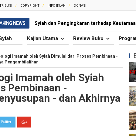
TRIBUSI
COPYRIGHT
INFO IKLAN
DONASI
AKING NEWS
Mengapa Syiah Mengklaim Imam Mereka Memi
Mengapa Syiah Menganggap Semua Sahabat
Syiah
Kajian Utama
Review Buku
Progra
Syiah dan Kebiasaan Mengkafirkan Sahabat 
ologi Imamah oleh Syiah Dimulai dari Proses Pembinaan -
ya Pengambilalihan
Kesalahan Syiah dalam Menyikapi Peran Sah
ogi Imamah oleh Syiah
Syiah dan Pengingkaran terhadap Hadis Sha
es Pembinaan -
Syiah dan Fitnah Besar terhadap Khalifah Ut
enyusupan - dan Akhirnya
Mengapa Syiah Menghalalkan Nikah Mut'ah?
Syiah dan Penyelewengan dalam Pemahaman
Twitter
Syiah dan Penyimpangan dalam Akidah Islam