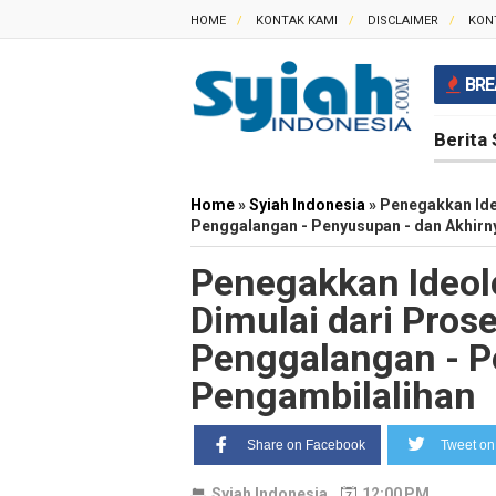
HOME
KONTAK KAMI
DISCLAIMER
KON
BRE
Berita 
Home
»
Syiah Indonesia
»
Penegakkan Ide
Penggalangan - Penyusupan - dan Akhirn
Penegakkan Ideol
Dimulai dari Pros
Penggalangan - P
Pengambilalihan
Share on Facebook
Tweet on 
Syiah Indonesia
12:00 PM