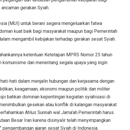
i ancaman gerakan Syiah.
sia (MUI) untuk berani segera mengeluarkan fatwa
edoman kuat baik bagi masyarakat maupun bagi Pemerintah
lam mengambil kebijakan terhadap gerakan sesat Syiah.
tahankannya ketentuan Ketetapan MPRS Nomor 25 tahun
 komunisme dan menentang segala upaya yang ingin
hati-hati dalam menjalin hubungan dan kerjasama dengan
idikan, keagamaan, ekonomi maupun politik dan militer
sipi bahkan dominan kepentingan kegiatan syiahisasi di
 menimbulkan gesekan atau konflik di kalangan masyarakat
berfahamkan Ahlus Sunnah wal Jama’ah.Pemerintah harus
aan Besar Iran karena disinyalir telah menyimpangkan
 pengembangan ajaran sesat Syiah di Indonesia.