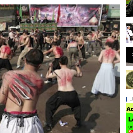
Kesalahan Syiah dalam Menyikapi Khalifah A
Syiah dan Konsep Imamah yang Tidak Masuk
Syiah dan Ketidakkonsistenan dalam Konse
Syiah dan Kedustaan tentang Hak Kekhalifa
Syiah dan Ketidakbenaran Ajarannya tentan
Syiah dan Kedustaan tentang Peristiwa Karb
Syiah dan Upaya Merusak Ukhuwah Islamiya
Syiah dan Klaim Palsu tentang Imam Mahdi 
Kesalahan Syiah dalam Menjadikan Imam seb
Mengapa Syiah Menganggap Ulama Sunni s
Syiah dan Pengingkaran terhadap Keutamaa