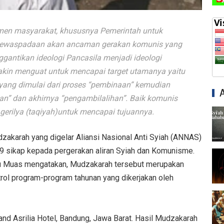
emen masyarakat, khususnya Pemerintah untuk
kewaspadaan akan ancaman gerakan komunis yang
ggantikan ideologi Pancasila menjadi ideologi
kin menguat untuk mencapai target utamanya yaitu
yang dimulai dari proses “pembinaan” kemudian
an” dan akhirnya “pengambilalihan”. Baik komunis
erilya (taqiyah)untuk mencapai tujuannya.
zakarah yang digelar Aliansi Nasional Anti Syiah (ANNAS)
 9 sikap kepada pergerakan aliran Syiah dan Komunisme.
 Muas mengatakan, Mudzakarah tersebut merupakan
rol program-program tahunan yang dikerjakan oleh
and Asrilia Hotel, Bandung, Jawa Barat. Hasil Mudzakarah