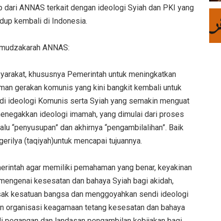
p dari ANNAS terkait dengan ideologi Syiah dan PKI yang
idup kembali di Indonesia.
il mudzakarah ANNAS:
yarakat, khususnya Pemerintah untuk meningkatkan
an gerakan komunis yang kini bangkit kembali untuk
di ideologi Komunis serta Syiah yang semakin menguat
menegakkan ideologi imamah, yang dimulai dari proses
lu “penyusupan” dan akhirnya “pengambilalihan”. Baik
rilya (taqiyah)untuk mencapai tujuannya.
rintah agar memiliki pemahaman yang benar, keyakinan
mengenai kesesatan dan bahaya Syiah bagi akidah,
rusak kesatuan bangsa dan menggoyahkan sendi ideologi
an organisasi keagamaan tetang kesesatan dan bahaya
di pegangan dan landasan pengambilan kebijakan bagi