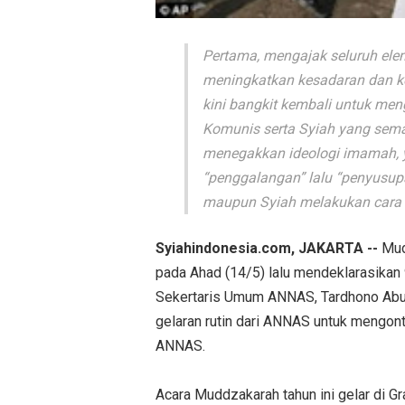
Pertama, mengajak seluruh el
meningkatkan kesadaran dan 
kini bangkit kembali untuk men
Komunis serta Syiah yang sema
menegakkan ideologi imamah, 
“penggalangan” lalu “penyusup
maupun Syiah melakukan cara g
Syiahindonesia.com, JAKARTA --
Mud
pada Ahad (14/5) lalu mendeklarasikan
Sekertaris Umum ANNAS, Tardhono Abu
gelaran rutin dari ANNAS untuk mengont
ANNAS.
Acara Muddzakarah tahun ini gelar di Gr