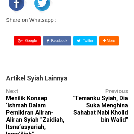
Share on Whatsapp :
Google
Facebook
Twitter
More
Artikel Syiah Lainnya
Next
Previous
Menilik Konsep
"Temanku Syiah, Dia
‘Ishmah Dalam
Suka Menghina
Pemikiran Aliran-
Sahabat Nabi Kholid
Aliran Syiah “Zaidiah,
bin Walid"
Itsna’asyariah,