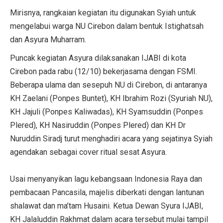
Mirisnya, rangkaian kegiatan itu digunakan Syiah untuk
mengelabui warga NU Cirebon dalam bentuk Istighatsah
dan Asyura Muharram.
Puncak kegiatan Asyura dilaksanakan IJABI di kota
Cirebon pada rabu (12/10) bekerjasama dengan FSMI.
Beberapa ulama dan sesepuh NU di Cirebon, di antaranya
KH Zaelani (Ponpes Buntet), KH Ibrahim Rozi (Syuriah NU),
KH Jajuli (Ponpes Kaliwadas), KH Syamsuddin (Ponpes
Plered), KH Nasiruddin (Ponpes Plered) dan KH Dr
Nuruddin Siradj turut menghadiri acara yang sejatinya Syiah
agendakan sebagai cover ritual sesat Asyura.
Usai menyanyikan lagu kebangsaan Indonesia Raya dan
pembacaan Pancasila, majelis diberkati dengan lantunan
shalawat dan ma’tam Husaini. Ketua Dewan Syura IJABI,
KH Jalaluddin Rakhmat dalam acara tersebut mulai tampil