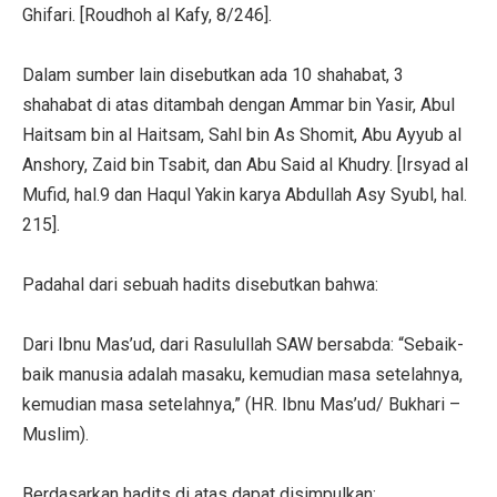
Ghifari. [Roudhoh al Kafy, 8/246].
Dalam sumber lain disebutkan ada 10 shahabat, 3
shahabat di atas ditambah dengan Ammar bin Yasir, Abul
Haitsam bin al Haitsam, Sahl bin As Shomit, Abu Ayyub al
Anshory, Zaid bin Tsabit, dan Abu Said al Khudry. [Irsyad al
Mufid, hal.9 dan Haqul Yakin karya Abdullah Asy Syubl, hal.
215].
Padahal dari sebuah hadits disebutkan bahwa:
Dari Ibnu Mas’ud, dari Rasulullah SAW bersabda: “Sebaik-
baik manusia adalah masaku, kemudian masa setelahnya,
kemudian masa setelahnya,” (HR. Ibnu Mas’ud/ Bukhari –
Muslim).
Berdasarkan hadits di atas dapat disimpulkan: