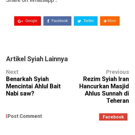
Share on Whatsapp :
Google
Facebook
Twitter
More
Artikel Syiah Lainnya
Next
Previous
Benarkah Syiah
Rezim Syiah Iran
Mencintai Ahlul Bait
Hancurkan Masjid
Nabi saw?
Ahlus Sunnah di
Teheran
Post Comment
Facebook