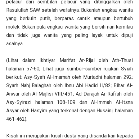
pelacur dari sembilan pelacur yang ditinggalkan oleh
Rasulullah SAW setelah wafatnya. Bukanlah engkau wanita
yang berkulit putih, berparas cantik ataupun bertubuh
molek. Bukan pula engkau wanita yang bersih nan kemilau
dan tidak juga wanita yang paling layak untuk dipuji
asalnya.
(Lihat dalam Ikhtiyar Marifat Ar-Rijal oleh Ath-Thusi
halaman 57-60; Lihat juga sumber-sumber rujukan Syiah
berikut: Asy-Syafi Al-Imamah oleh Murtadhi halaman 292;
Syarh Nahj Balaghah oleh Ibnu Abi Hadid II/82; Bihar Al-
Anwar oleh Al-Majlisi VIII/451; Ad-Darajah Ar-Rafi’ah oleh
Asy-Syirazi halaman 108-109 dan Al-Immah Al-Itsna
Asyar oleh Hasyim yang terkenal dengan Husaini, halaman
461-462).
Kisah ini merupakan kisah dusta yang disandarkan kepada