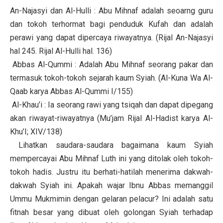
An-Najasyi dan Al-Hulli : Abu Mihnaf adalah seoarng guru
dan tokoh terhormat bagi penduduk Kufah dan adalah
perawi yang dapat dipercaya riwayatnya. (Rijal An-Najasyi
hal 245. Rijal Al-Hulli hal. 136)
Abbas Al-Qummi : Adalah Abu Mihnaf seorang pakar dan
termasuk tokoh-tokoh sejarah kaum Syiah. (Al-Kuna Wa Al-
Qaab karya Abbas Al-Qummi I/155)
Al-Khau’i : Ia seorang rawi yang tsiqah dan dapat dipegang
akan riwayat-riwayatnya (Mu’jam Rijal Al-Hadist karya Al-
Khu’I; XIV/138)
Lihatkan saudara-saudara bagaimana kaum Syiah
mempercayai Abu Mihnaf Luth ini yang ditolak oleh tokoh-
tokoh hadis. Justru itu berhati-hatilah menerima dakwah-
dakwah Syiah ini. Apakah wajar Ibnu Abbas memanggil
Ummu Mukmimin dengan gelaran pelacur? Ini adalah satu
fitnah besar yang dibuat oleh golongan Syiah terhadap