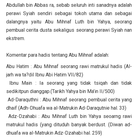
Abdullah bin Abbas ra, sebab seluruh inti sanadnya adalah
perawi Syiah sendiri sebagai tokoh utama dan sebagai
dalangnya yaitu Abu Mihnaf Luth bin Yahya, seorang
pembual cerita dusta sekaligus seorang perawi Syiah nan
ekstrem.
Komentar para hadis tentang Abu Mihnaf adalah:
Abu Hatim : Abu Mihnaf seorang rawi matrukul hadis (Al-
jarh wa ta?dil Ibnu Abi Hatim VII/82)
Ibnu Main : Ia seorang yang tidak tsiqah dan tidak
sedikitpun dianggap.(Tarikh Yahya bin Ma’in II/500)
Ad-Daraquthni : Abu Mihnaf seorang pembual cerita yang
dhaif (Adh-Dhuafa wa al-Matrukin Ad-Daraqutnie hal. 33)
Adz-Dzahabi : Abu Mihnaf Luth bin Yahya seoarng rawi
matrukul hadis (yang dituduh banyak berdust. (Diwan ad-
dhuafa wa al-Matrukin Adz-Dzahabi hal. 259)