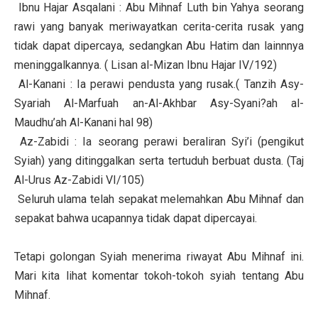
Ibnu Hajar Asqalani : Abu Mihnaf Luth bin Yahya seorang
rawi yang banyak meriwayatkan cerita-cerita rusak yang
tidak dapat dipercaya, sedangkan Abu Hatim dan lainnnya
meninggalkannya. ( Lisan al-Mizan Ibnu Hajar IV/192)
Al-Kanani : Ia perawi pendusta yang rusak.( Tanzih Asy-
Syariah Al-Marfuah an-Al-Akhbar Asy-Syani?ah al-
Maudhu’ah Al-Kanani hal 98)
Az-Zabidi : Ia seorang perawi beraliran Syi’i (pengikut
Syiah) yang ditinggalkan serta tertuduh berbuat dusta. (Taj
Al-Urus Az-Zabidi VI/105)
Seluruh ulama telah sepakat melemahkan Abu Mihnaf dan
sepakat bahwa ucapannya tidak dapat dipercayai.
Tetapi golongan Syiah menerima riwayat Abu Mihnaf ini.
Mari kita lihat komentar tokoh-tokoh syiah tentang Abu
Mihnaf.