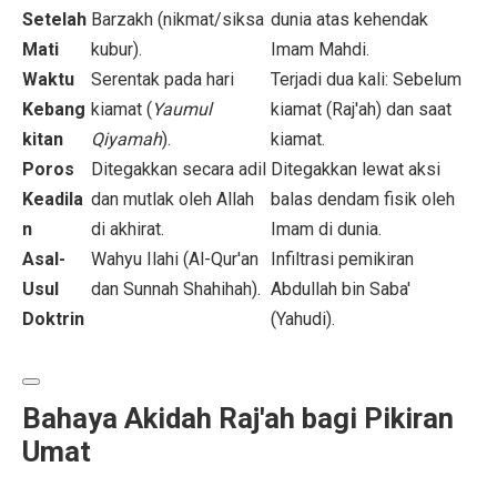
Setelah
Barzakh (nikmat/siksa
dunia atas kehendak
Mati
kubur).
Imam Mahdi.
Waktu
Serentak pada hari
Terjadi dua kali: Sebelum
Kebang
kiamat (
Yaumul
kiamat (Raj'ah) dan saat
kitan
Qiyamah
).
kiamat.
Poros
Ditegakkan secara adil
Ditegakkan lewat aksi
Keadila
dan mutlak oleh Allah
balas dendam fisik oleh
n
di akhirat.
Imam di dunia.
Asal-
Wahyu Ilahi (Al-Qur'an
Infiltrasi pemikiran
Usul
dan Sunnah Shahihah).
Abdullah bin Saba'
Doktrin
(Yahudi).
Bahaya Akidah Raj'ah bagi Pikiran
Umat