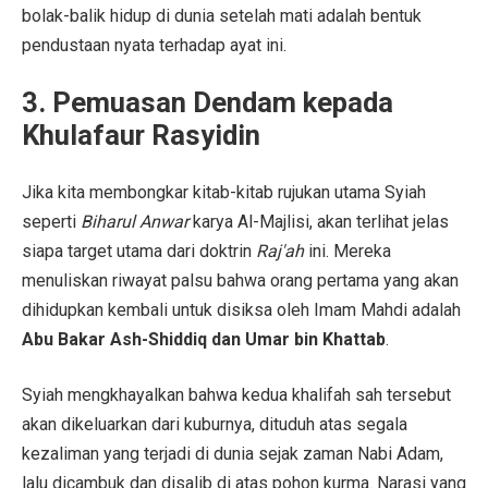
bolak-balik hidup di dunia setelah mati adalah bentuk
pendustaan nyata terhadap ayat ini.
3. Pemuasan Dendam kepada
Khulafaur Rasyidin
Jika kita membongkar kitab-kitab rujukan utama Syiah
seperti
Biharul Anwar
karya Al-Majlisi, akan terlihat jelas
siapa target utama dari doktrin
Raj'ah
ini. Mereka
menuliskan riwayat palsu bahwa orang pertama yang akan
dihidupkan kembali untuk disiksa oleh Imam Mahdi adalah
Abu Bakar Ash-Shiddiq dan Umar bin Khattab
.
Syiah mengkhayalkan bahwa kedua khalifah sah tersebut
akan dikeluarkan dari kuburnya, dituduh atas segala
kezaliman yang terjadi di dunia sejak zaman Nabi Adam,
lalu dicambuk dan disalib di atas pohon kurma. Narasi yang