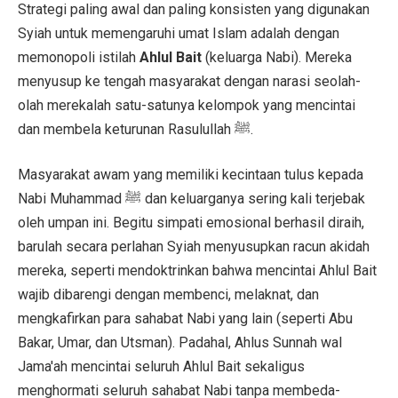
Strategi paling awal dan paling konsisten yang digunakan
Syiah untuk memengaruhi umat Islam adalah dengan
memonopoli istilah
Ahlul Bait
(keluarga Nabi). Mereka
menyusup ke tengah masyarakat dengan narasi seolah-
olah merekalah satu-satunya kelompok yang mencintai
dan membela keturunan Rasulullah ﷺ.
Masyarakat awam yang memiliki kecintaan tulus kepada
Nabi Muhammad ﷺ dan keluarganya sering kali terjebak
oleh umpan ini. Begitu simpati emosional berhasil diraih,
barulah secara perlahan Syiah menyusupkan racun akidah
mereka, seperti mendoktrinkan bahwa mencintai Ahlul Bait
wajib dibarengi dengan membenci, melaknat, dan
mengkafirkan para sahabat Nabi yang lain (seperti Abu
Bakar, Umar, dan Utsman). Padahal, Ahlus Sunnah wal
Jama'ah mencintai seluruh Ahlul Bait sekaligus
menghormati seluruh sahabat Nabi tanpa membeda-