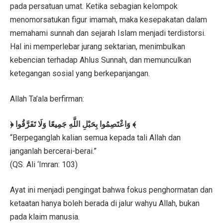
pada persatuan umat. Ketika sebagian kelompok
menomorsatukan figur imamah, maka kesepakatan dalam
memahami sunnah dan sejarah Islam menjadi terdistorsi.
Hal ini memperlebar jurang sektarian, menimbulkan
kebencian terhadap Ahlus Sunnah, dan memunculkan
ketegangan sosial yang berkepanjangan.
Allah Ta’ala berfirman:
﴿ وَاعْتَصِمُوا بِحَبْلِ اللَّهِ جَمِيعًا وَلَا تَفَرَّقُوا ﴾
“Berpeganglah kalian semua kepada tali Allah dan
janganlah bercerai-berai.”
(QS. Ali ‘Imran: 103)
Ayat ini menjadi pengingat bahwa fokus penghormatan dan
ketaatan hanya boleh berada di jalur wahyu Allah, bukan
pada klaim manusia.