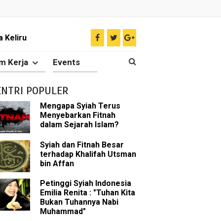
 Keliru
il tentang Ahlul Bait
m Kerja
Events
Diakui oleh Islam
ENTRI POPULER
n Para Sahabat
Mengapa Syiah Terus
Menyebarkan Fitnah
liki Ilmu Ghaib?
dalam Sejarah Islam?
 Nabi Pengkhianat?
Syiah dan Fitnah Besar
terhadap Khalifah Utsman
bin Affan
Rasulullah
Petinggi Syiah Indonesia
abat Nabi
Emilia Renita : "Tuhan Kita
Bukan Tuhannya Nabi
hih Sunni
Muhammad"