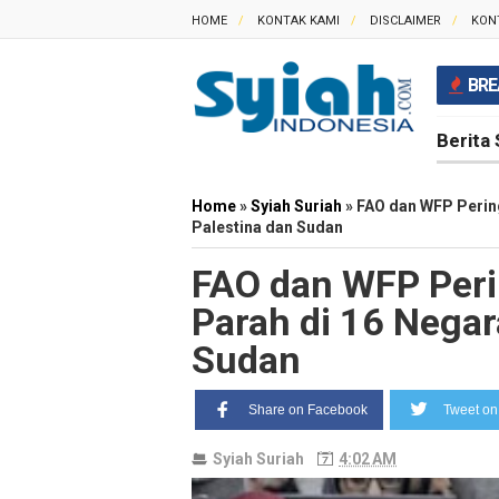
HOME
KONTAK KAMI
DISCLAIMER
KON
BRE
Berita 
Home
»
Syiah Suriah
»
FAO dan WFP Pering
Palestina dan Sudan
FAO dan WFP Peri
Parah di 16 Negar
Sudan
Share on Facebook
Tweet on 
Syiah Suriah
4:02 AM