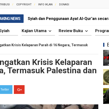
TRIBUSI
COPYRIGHT
INFO IKLAN
DONASI
AKING NEWS
Syiah dan Penggunaan Ayat Al-Qur'an secara
Kesalahan Besar Syiah dalam Menafsirkan Dal
Syiah
Kajian Utama
Review Buku
Progra
Syiah dan Kebencian terhadap Khalifah yang 
atkan Krisis Kelaparan Parah di 16 Negara, Termasuk
Syiah dan Pengingkaran terhadap Keutamaa
ngatkan Krisis Kelaparan
Mengapa Syiah Mengklaim Imam Mereka Memi
a, Termasuk Palestina dan
Mengapa Syiah Menganggap Semua Sahabat
Syiah dan Kebiasaan Mengkafirkan Sahabat 
Twitter
Kesalahan Syiah dalam Menyikapi Peran Sah
Syiah dan Pengingkaran terhadap Hadis Sha