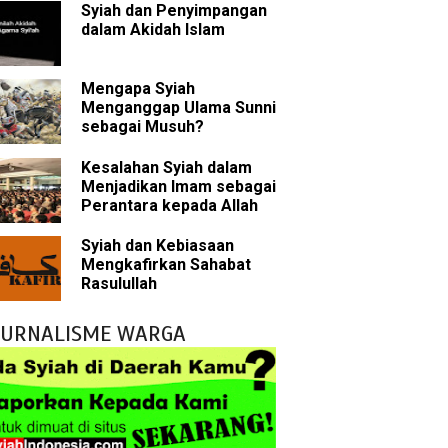
Syiah dan Penyimpangan
sman bin Affan
dalam Akidah Islam
Mengapa Syiah
 tentang Khalifah
Menganggap Ulama Sunni
sebagai Musuh?
Kesalahan Syiah dalam
Menjadikan Imam sebagai
bu Bakar
Perantara kepada Allah
 Akal dalam Islam
Syiah dan Kebiasaan
Mengkafirkan Sahabat
p Mahdi
Rasulullah
han
JURNALISME WARGA
g Wilayah Imam
ala
h