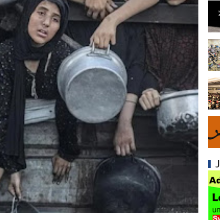
Syiah dan Fitnah Besar terhadap Khalifah Ut
Mengapa Syiah Menghalalkan Nikah Mut'ah?
Syiah dan Penyelewengan dalam Pemahaman
Syiah dan Penyimpangan dalam Akidah Islam
Kesalahan Syiah dalam Menyikapi Khalifah A
Syiah dan Konsep Imamah yang Tidak Masuk
Syiah dan Ketidakkonsistenan dalam Konse
Syiah dan Kedustaan tentang Hak Kekhalifa
Syiah dan Ketidakbenaran Ajarannya tentan
Syiah dan Kedustaan tentang Peristiwa Karb
Syiah dan Upaya Merusak Ukhuwah Islamiya