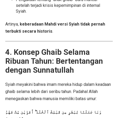
setelah terjadi krisis kepemimpinan di internal
Syiah.
Artinya,
keberadaan Mahdi versi Syiah tidak pernah
terbukti secara historis
.
4. Konsep Ghaib Selama
Ribuan Tahun: Bertentangan
dengan Sunnatullah
Syiah meyakini bahwa imam mereka hidup dalam keadaan
ghaib selama lebih dari seribu tahun. Padahal Allah
menegaskan bahwa manusia memiliki batas umur:
وَمَا جَعَلْنَا لِبَشَرٍ مِن قَبْلِكَ ٱلْخُلْدَ ۖ أَفَإِيْن مِّتَّ فَهُمُ