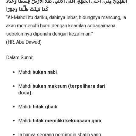
الْمَهْدِيُّ مِنِّي، أَجْلَى الْجَبْهَةِ، أَقْنَى الْأَنْفِ، يَمْلَأُ الْأَرْضَ قِسْطًا وَعَدْلًا
كَمَا مُلِئَتْ ظُلْمًا وَجَوْرًا
“Al-Mahdi itu dariku, dahinya lebar, hidungnya mancung, ia
akan memenuhi bumi dengan keadilan sebagaimana
sebelumnya dipenuhi dengan kezaliman.”
(HR. Abu Dawud)
Dalam Sunni:
Mahdi
bukan nabi
.
Mahdi
bukan maksum (terpelihara dari
dosa)
.
Mahdi
tidak ghaib
.
Mahdi
tidak memiliki kekuasaan gaib
.
Ia hanya seorang pemimpin shalih yang