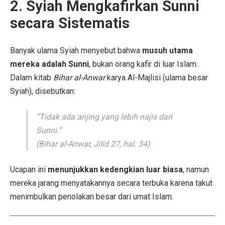
2. Syiah Mengkafirkan Sunni
secara Sistematis
Banyak ulama Syiah menyebut bahwa
musuh utama
mereka adalah Sunni
, bukan orang kafir di luar Islam.
Dalam kitab
Bihar al-Anwar
karya Al-Majlisi (ulama besar
Syiah), disebutkan:
“Tidak ada anjing yang lebih najis dari
Sunni.”
(Bihar al-Anwar, Jilid 27, hal. 34)
Ucapan ini
menunjukkan kedengkian luar biasa
, namun
mereka jarang menyatakannya secara terbuka karena takut
menimbulkan penolakan besar dari umat Islam.