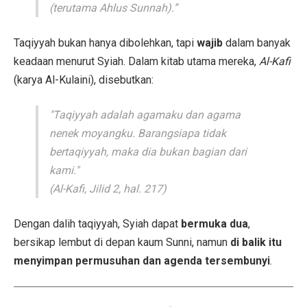
(terutama Ahlus Sunnah).”
Taqiyyah bukan hanya dibolehkan, tapi
wajib
dalam banyak
keadaan menurut Syiah. Dalam kitab utama mereka,
Al-Kafi
(karya Al-Kulaini), disebutkan:
"Taqiyyah adalah agamaku dan agama
nenek moyangku. Barangsiapa tidak
bertaqiyyah, maka dia bukan bagian dari
kami."
(Al-Kafi, Jilid 2, hal. 217)
Dengan dalih taqiyyah, Syiah dapat
bermuka dua
,
bersikap lembut di depan kaum Sunni, namun
di balik itu
menyimpan permusuhan dan agenda tersembunyi
.