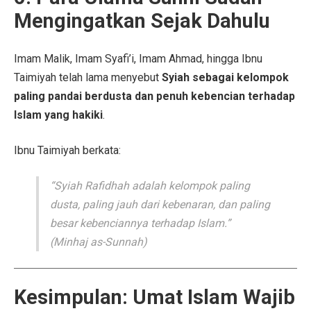
Mengingatkan Sejak Dahulu
Imam Malik, Imam Syafi’i, Imam Ahmad, hingga Ibnu
Taimiyah telah lama menyebut
Syiah sebagai kelompok
paling pandai berdusta dan penuh kebencian terhadap
Islam yang hakiki
.
Ibnu Taimiyah berkata:
“Syiah Rafidhah adalah kelompok paling
dusta, paling jauh dari kebenaran, dan paling
besar kebenciannya terhadap Islam.”
(
Minhaj as-Sunnah
)
Kesimpulan: Umat Islam Wajib