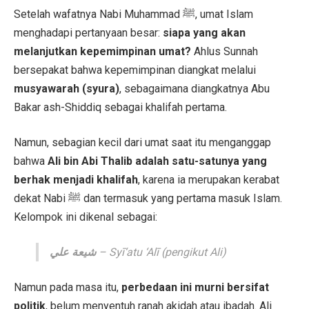
Setelah wafatnya Nabi Muhammad ﷺ, umat Islam
menghadapi pertanyaan besar:
siapa yang akan
melanjutkan kepemimpinan umat?
Ahlus Sunnah
bersepakat bahwa kepemimpinan diangkat melalui
musyawarah (syura)
, sebagaimana diangkatnya Abu
Bakar ash-Shiddiq sebagai khalifah pertama.
Namun, sebagian kecil dari umat saat itu menganggap
bahwa
Ali bin Abi Thalib adalah satu-satunya yang
berhak menjadi khalifah
, karena ia merupakan kerabat
dekat Nabi ﷺ dan termasuk yang pertama masuk Islam.
Kelompok ini dikenal sebagai:
شيعة علي
–
Syī‘atu ‘Alī
(pengikut Ali)
Namun pada masa itu,
perbedaan ini murni bersifat
politik
, belum menyentuh ranah akidah atau ibadah. Ali