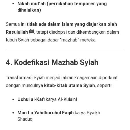
Nikah mut’ah (pernikahan temporer yang
dihalalkan)
Semua ini
tidak ada dalam Islam yang diajarkan oleh
Rasulullah ﷺ
, tetapi diadopsi dan dikembangkan dalam
tubuh Syiah sebagai dasar “mazhab” mereka.
4. Kodefikasi Mazhab Syiah
Transformasi Syiah menjadi aliran keagamaan diperkuat
dengan munculnya
kitab-kitab utama Syiah
, seperti:
Ushul al-Kafi
karya Al-Kulaini
Man La Yahdhuruhul Faqih
karya Syaikh
Shaduq