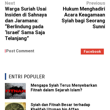
Next
Previous
Warga Suriah Usai
Hukum Menghadiri
Insiden di Sahnaya
Acara Keagamaan
dan Jaramana:
Syiah bagi Seorang
“Berlindung pada
Sunni
‘Israel’ Sama Saja
Telanjang”
Post Comment
Facebook
ENTRI POPULER
Mengapa Syiah Terus Menyebarkan
Fitnah dalam Sejarah Islam?
Syiah dan Fitnah Besar terhadap
Khalifah Utsman bin Affan