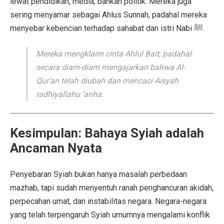
lewat pendidikan, media, bahkan politik. Mereka juga
sering menyamar sebagai Ahlus Sunnah, padahal mereka
menyebar kebencian terhadap sahabat dan istri Nabi ﷺ.
Mereka mengklaim cinta Ahlul Bait, padahal
secara diam-diam mengajarkan bahwa Al-
Qur’an telah diubah dan mencaci Aisyah
radhiyallahu ‘anha.
Kesimpulan: Bahaya Syiah adalah
Ancaman Nyata
Penyebaran Syiah bukan hanya masalah perbedaan
mazhab, tapi sudah menyentuh ranah penghancuran akidah,
perpecahan umat, dan instabilitas negara. Negara-negara
yang telah terpengaruh Syiah umumnya mengalami konflik