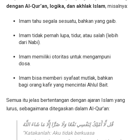
dengan Al-Qur’an, logika, dan akhlak Islam
, misalnya:
Imam tahu segala sesuatu, bahkan yang gaib.
Imam tidak pernah lupa, tidur, atau salah (lebih
dari Nabi).
Imam memiliki otoritas untuk mengampuni
dosa.
Imam bisa memberi syafaat mutlak, bahkan
bagi orang kafir yang mencintai Ahlul Bait.
Semua itu jelas bertentangan dengan ajaran Islam yang
lurus, sebagaimana ditegaskan dalam Al-Qur’an:
قُل لَّا أَمْلِكُ لِنَفْسِي نَفْعًا وَلَا ضَرًّا إِلَّا مَا شَاءَ اللَّهُ
“Katakanlah: Aku tidak berkuasa