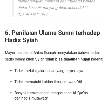
mendatangkan manfaat dan mudarat kepada
diriku, kecuali apa yang Allah kehendaki.”
(QS. Al-A’raf: 188)
6. Penilaian Ulama Sunni terhadap
Hadis Syiah
Mayoritas ulama Ahlus Sunnah menyatakan bahwa hadis-
hadis dalam kitab Syiah
tidak bisa dijadikan hujah
karena:
Tidak melalui jalur sanad yang terpercaya.
Tidak mematuhi kaidah ilmu jarh wa ta’dil.
Banyak bertentangan dengan nash Al-Qur’an
dan hadis mutawatir.