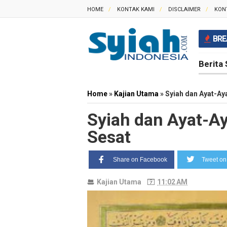
HOME
KONTAK KAMI
DISCLAIMER
KON
BRE
Berita 
Home
»
Kajian Utama
»
Syiah dan Ayat-Ay
Syiah dan Ayat-A
Sesat
Share on Facebook
Tweet on 
Kajian Utama
11:02 AM