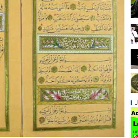
Syiah dan Ketidakkonsistenan dalam Konse
Syiah dan Kedustaan tentang Hak Kekhalifa
Syiah dan Ketidakbenaran Ajarannya tentan
Syiah dan Kedustaan tentang Peristiwa Karb
Syiah dan Upaya Merusak Ukhuwah Islamiya
Syiah dan Klaim Palsu tentang Imam Mahdi 
Kesalahan Syiah dalam Menjadikan Imam seb
Mengapa Syiah Menganggap Ulama Sunni s
Membongkar Kepalsuan Hadis-hadis Syiah 
Syiah dan Kedok Persatuan Islam yang Pen
Mengapa Syiah Menganggap Semua Sahabat