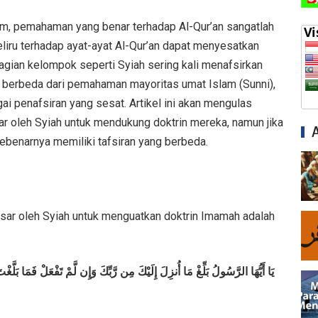
lam, pemahaman yang benar terhadap Al-Qur’an sangatlah
keliru terhadap ayat-ayat Al-Qur’an dapat menyesatkan
agian kelompok seperti Syiah sering kali menafsirkan
 berbeda dari pemahaman mayoritas umat Islam (Sunni),
i penafsiran yang sesat. Artikel ini akan mengulas
sar oleh Syiah untuk mendukung doktrin mereka, namun jika
 sebenarnya memiliki tafsiran yang berbeda.
dasar oleh Syiah untuk menguatkan doktrin Imamah adalah
يَا أَيُّهَا الرَّسُولُ بَلِّغْ مَا أُنزِلَ إِلَيْكَ مِن رَّبِّكَ وَإِن لَّمْ تَفْعَلْ فَمَا بَلَّ