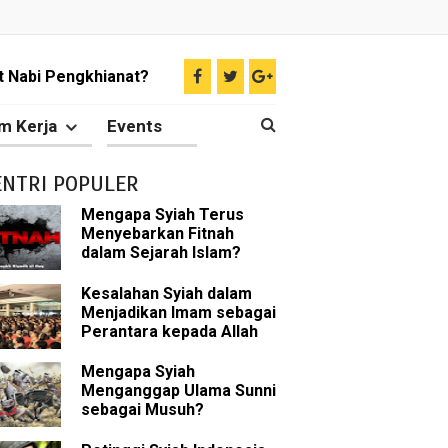
Rasulullah
abat Nabi
m Kerja
Events
hih Sunni
ENTRI POPULER
sman bin Affan
Mengapa Syiah Terus
Menyebarkan Fitnah
dalam Sejarah Islam?
 tentang Khalifah
Kesalahan Syiah dalam
Menjadikan Imam sebagai
Perantara kepada Allah
Mengapa Syiah
bu Bakar
Menganggap Ulama Sunni
sebagai Musuh?
 Akal dalam Islam