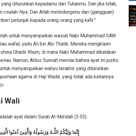
 yang diturunkan kepadamu dari Tuhanmu. Dan jika tidak,
 risalah-Nya. Dan Allah melindungimu dari (gangguan)
eri petunjuk kepada orang-orang yang kafir.”
erintah untuk menyampaikan wasiat Nabi Muhammad SAW
au wafat, yaitu Ali bin Abi Thalib. Mereka mengklaim
ristiwa Ghadir Khum, di mana Nabi Muhammad dikatakan
liau. Namun, Ahlus Sunnah menilai bahwa ayat ini justru
 untuk menyampaikan wahyu terakhir yang diturunkan
purnaan agama di Haji Wada', yang tidak ada kaitannya
i.
i Wali
 adalah ayat dalam Surah Al-Ma’idah (5:55):
إِنَّمَا وَلِيُّكُمُ اللَّـهُ وَرَسُولُهُ وَالَّذِينَ آمَنُوا الّ