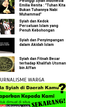
Petinggi Syiah Indonesia
p Mahdi
Emilia Renita : "Tuhan Kita
Bukan Tuhannya Nabi
han
Muhammad"
Syiah dan Kedok
g Wilayah Imam
Persatuan Islam yang
Penuh Kebohongan
ala
Syiah dan Penyimpangan
dalam Akidah Islam
h
yang Akan Muncul
Syiah dan Fitnah Besar
terhadap Khalifah Utsman
agai Perantara kepada Allah
bin Affan
ebagai Musuh?
JURNALISME WARGA
tentang Imam Mahdi
uh Kebohongan
 Nabi Pengkhianat?