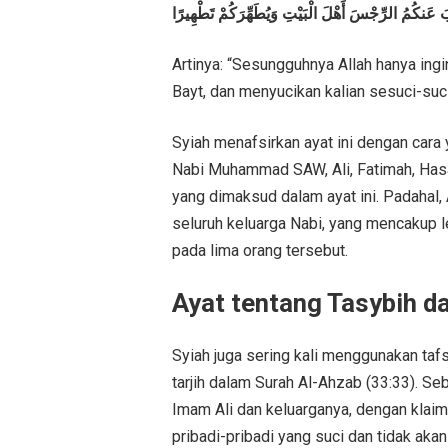
ذْهِبَ عَنكُمُ الرِّجْسَ أَهْلَ الْبَيْتِ وَيُطَهِّرَكُمْ تَطْهِيرًا
Artinya: “Sesungguhnya Allah hanya ingi
Bayt, dan menyucikan kalian sesuci-suci
Syiah menafsirkan ayat ini dengan cara
Nabi Muhammad SAW, Ali, Fatimah, Hasa
yang dimaksud dalam ayat ini. Padahal
seluruh keluarga Nabi, yang mencakup le
pada lima orang tersebut.
Ayat tentang Tasybih da
Syiah juga sering kali menggunakan taf
tarjih dalam Surah Al-Ahzab (33:33). S
Imam Ali dan keluarganya, dengan klai
pribadi-pribadi yang suci dan tidak aka