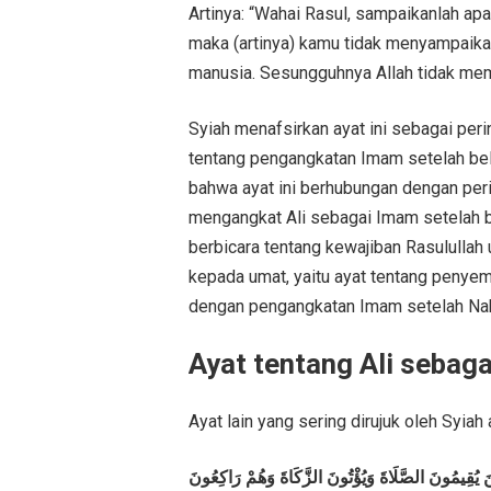
Artinya: “Wahai Rasul, sampaikanlah apa
maka (artinya) kamu tidak menyampaikan
manusia. Sesungguhnya Allah tidak memb
Syiah menafsirkan ayat ini sebagai p
tentang pengangkatan Imam setelah beli
bahwa ayat ini berhubungan dengan pe
mengangkat Ali sebagai Imam setelah be
berbicara tentang kewajiban Rasulullah
kepada umat, yaitu ayat tentang penyem
dengan pengangkatan Imam setelah Nab
Ayat tentang Ali sebaga
Ayat lain yang sering dirujuk oleh Syiah
َذِينَ يُقِيمُونَ الصَّلَاةَ وَيُؤْتُونَ الزَّكَاةَ وَهُمْ رَاكِعُونَ