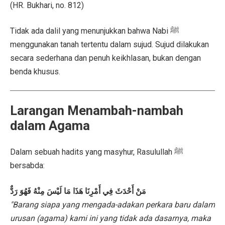
(HR. Bukhari, no. 812)
Tidak ada dalil yang menunjukkan bahwa Nabi ﷺ
menggunakan tanah tertentu dalam sujud. Sujud dilakukan
secara sederhana dan penuh keikhlasan, bukan dengan
benda khusus.
Larangan Menambah-nambah
dalam Agama
Dalam sebuah hadits yang masyhur, Rasulullah ﷺ
bersabda:
مَنْ أَحْدَثَ فِي أَمْرِنَا هَذَا مَا لَيْسَ مِنْهُ فَهُوَ رَدٌّ
"Barang siapa yang mengada-adakan perkara baru dalam
urusan (agama) kami ini yang tidak ada dasarnya, maka