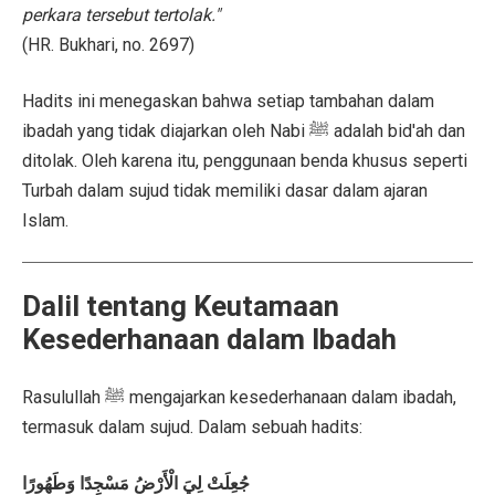
perkara tersebut tertolak."
(HR. Bukhari, no. 2697)
Hadits ini menegaskan bahwa setiap tambahan dalam
ibadah yang tidak diajarkan oleh Nabi ﷺ adalah bid'ah dan
ditolak. Oleh karena itu, penggunaan benda khusus seperti
Turbah dalam sujud tidak memiliki dasar dalam ajaran
Islam.
Dalil tentang Keutamaan
Kesederhanaan dalam Ibadah
Rasulullah ﷺ mengajarkan kesederhanaan dalam ibadah,
termasuk dalam sujud. Dalam sebuah hadits:
جُعِلَتْ لِيَ الْأَرْضُ مَسْجِدًا وَطَهُورًا