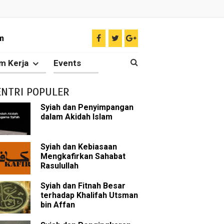
m
i
m Kerja
Events
g Telah Berjasa dalam Islam
ENTRI POPULER
Syiah dan Penyimpangan
dalam Akidah Islam
ir
tkan Umat Islam
Syiah dan Kebiasaan
Mengkafirkan Sahabat
Rasulullah
 Keliru
Syiah dan Fitnah Besar
il tentang Ahlul Bait
terhadap Khalifah Utsman
bin Affan
Diakui oleh Islam