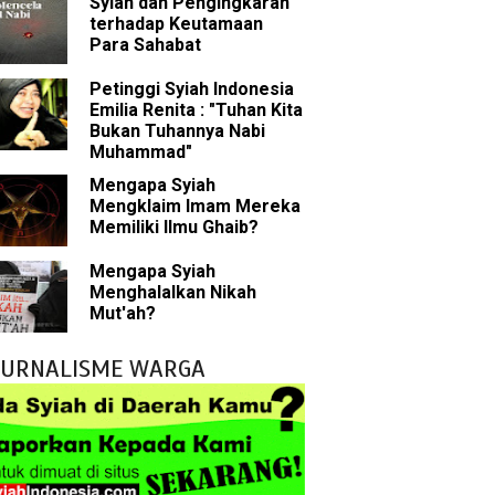
Syiah dan Pengingkaran
n Para Sahabat
terhadap Keutamaan
Para Sahabat
liki Ilmu Ghaib?
Petinggi Syiah Indonesia
Emilia Renita : "Tuhan Kita
 Nabi Pengkhianat?
Bukan Tuhannya Nabi
Muhammad"
Rasulullah
Mengapa Syiah
Mengklaim Imam Mereka
abat Nabi
Memiliki Ilmu Ghaib?
hih Sunni
Mengapa Syiah
Menghalalkan Nikah
sman bin Affan
Mut'ah?
JURNALISME WARGA
 tentang Khalifah
bu Bakar