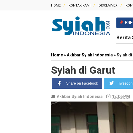
HOME
KONTAK KAMI
DISCLAIMER
KON
BRE
Berita 
Home
»
Akhbar Syiah Indonesia
»
Syiah di
Syiah di Garut
Share on Facebook
Tweet on 
Akhbar Syiah Indonesia
12:06 PM