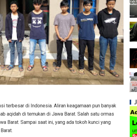
Syiah dan Pengingkaran terhadap Keutamaa
Mengapa Syiah Mengklaim Imam Mereka Memi
Mengapa Syiah Menganggap Semua Sahabat
Syiah dan Kebiasaan Mengkafirkan Sahabat 
Kesalahan Syiah dalam Menyikapi Peran Sah
Syiah dan Pengingkaran terhadap Hadis Sha
Syiah dan Fitnah Besar terhadap Khalifah Ut
Mengapa Syiah Menghalalkan Nikah Mut'ah?
si terbesar di Indonesia. Aliran keagamaan pun banyak
Syiah dan Penyelewengan dalam Pemahaman
ab aqidah di temukan di Jawa Barat. Salah satu ormas
Jawa Barat. Sampai saat ini, yang ada tokoh kunci yang
Syiah dan Penyimpangan dalam Akidah Islam
 Barat.
Kesalahan Syiah dalam Menyikapi Khalifah A